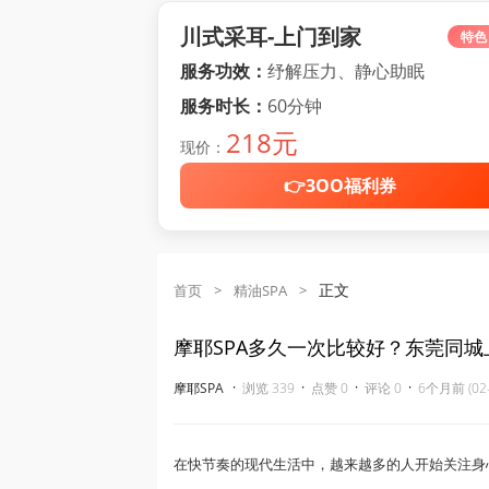
川式采耳-上门到家
特色
服务功效：
纾解压力、静心助眠
服务时长：
60分钟
218元
现价：
👉3OO福利券
正文
首页
>
精油SPA
>
摩耶SPA多久一次比较好？东莞同
·
·
·
·
摩耶SPA
浏览 339
点赞 0
评论 0
6个月前 (02-
在快节奏的现代生活中，越来越多的人开始关注身心