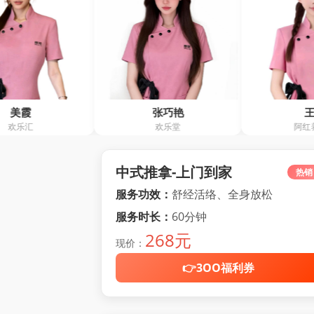
张巧艳
王霞
欢乐堂
阿红养生馆
中式推拿-上门到家
热销
服务功效：
舒经活络、全身放松
服务时长：
60分钟
268元
现价：
👉3OO福利券