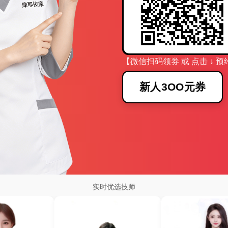
【微信扫码领券 或 点击 ↓ 预
新人3OO元券
实时优选技师