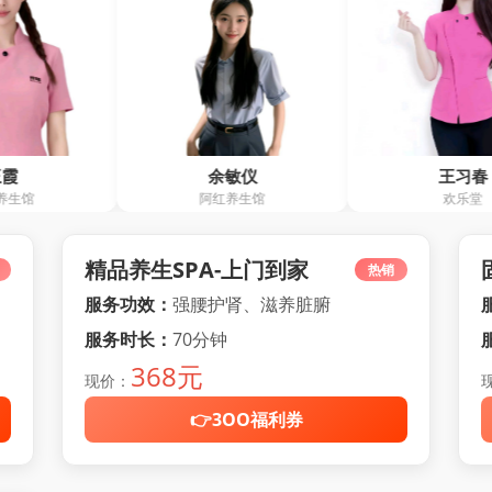
余敏仪
王习春
阿红养生馆
欢乐堂
精品养生SPA-上门到家
热销
服务功效：
强腰护肾、滋养脏腑
服务时长：
70分钟
368元
现价：
👉3OO福利券