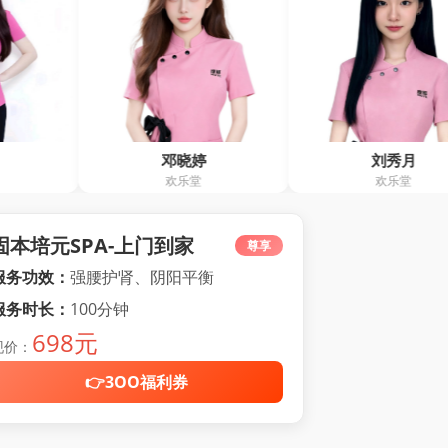
邓晓婷
刘秀月
朱
欢乐堂
欢乐堂
静心
固本培元SPA-上门到家
尊享
服务功效：
强腰护肾、阴阳平衡
服务时长：
100分钟
698元
现价：
👉3OO福利券