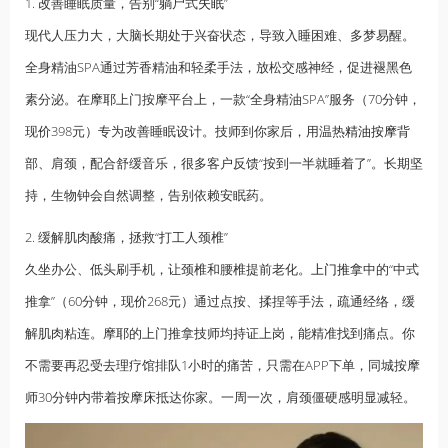
1. 改善睡眠质量，告别“躺尸式
失眠
”
现代人压力大，大脑长期处于兴奋状态，导致入睡困难、多梦易醒。
全身精油SPA通过芳香精油和轻柔手法，放松交感神经，促进褪黑色
素分泌。在摩耶上门按摩平台上，一款“全身精油SPA”服务（70分钟，
现价398元）专为改善睡眠设计。技师到你家后，用温热
精油按摩
背
部、肩颈，配合舒缓音乐，很多客户反馈“按到一半就睡着了”。长期坚
持，生物钟会自然调整，告别依赖安眠药。
2. 缓解肌肉酸痛，拯救“打工人颈椎”
久坐办公、低头刷手机，让颈椎和腰椎提前老化。
上门推拿
中的“中式
推拿”（60分钟，现价268元）通过点按、揉捏等手法，疏通经络，缓
解肌肉粘连。摩耶的上门推拿技师均持证上岗，能精准找到痛点。你
不需要再忍受去理疗馆排队1小时的痛苦，只需在APP下单，同城按摩
师30分钟内带着按摩床抵达你家。一周一次，肩颈僵硬感明显减轻。