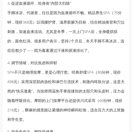
3. 促进血液循环，给身体“内部大扫除”
手脚冰凉、代谢差，往往是因为血液循环不畅。精品
养生
SPA（70分
钟，现价368元）以强腰护肾、滋养脏腑为目标，结合精油推背和穴位
刺激，加速血液流动。尤其是冬季，一次上门SPA后，全身暖烘烘
的，面色红润。很多用户表示，坚持2个月后，冬天手脚不再冰凉，连
痘痘都少了——因为毒素通过汗液和尿液排出了。
4. 调节情绪，对抗焦虑和抑郁
SPA不只是物理按摩，更是心理疗愈。经典舒缓SPA（80分钟，现价
498元）采用深层肌肉放松和淋巴引流技术，刺激内啡肽分泌，这是天
然的“快乐激素”。当技师用温热手掌按揉你的太阳穴和头皮时，压力会
随着呼吸排出。摩耶的上门按摩平台还提供川式采耳（60分钟，现价
218元），酥麻的感觉能让紧绷的神经瞬间松弛，适合压力大的
上班族
和学生党。
5. 提升免疫力，预防亚健康