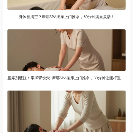
身体被掏空？摩耶SPA按摩上门推拿，60分钟满血复活！
腰疼别硬扛！掌揉肾俞穴+摩耶SPA按摩上门推拿，30分钟让腰杆重获新生