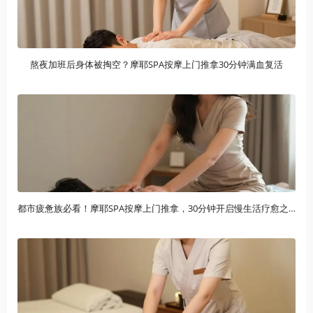
熬夜加班后身体被掏空？摩耶SPA按摩上门推拿30分钟满血复活
都市疲惫族必看！摩耶SPA按摩上门推拿，30分钟开启慢生活疗愈之旅