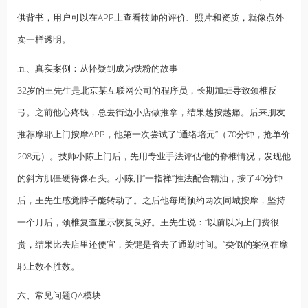
供背书，用户可以在APP上查看技师的评价、照片和资质，就像点外
卖一样透明。
五、真实案例：从怀疑到成为铁粉的故事
32岁的王先生是北京某互联网公司的程序员，长期加班导致颈椎反
弓。之前他心疼钱，总去街边小店做推拿，结果越按越痛。后来朋友
推荐摩耶上门按摩APP，他第一次尝试了“通络培元”（70分钟，抢单价
208元）。技师小陈上门后，先用专业手法评估他的脊椎情况，发现他
的斜方肌僵硬得像石头。小陈用“一指禅”推法配合精油，按了40分钟
后，王先生感觉脖子能转动了。之后他每周预约两次同城按摩，坚持
一个月后，颈椎复查显示恢复良好。王先生说：“以前以为上门费很
贵，结果比去店里还便宜，关键是省去了通勤时间。”类似的案例在摩
耶上数不胜数。
六、常见问题QA模块