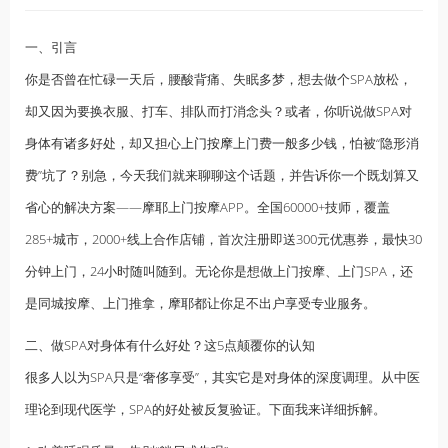
一、引言
你是否曾在忙碌一天后，腰酸背痛、失眠多梦，想去做个SPA放松，
却又因为要换衣服、打车、排队而打消念头？或者，你听说做SPA对
身体有诸多好处，却又担心
上门按摩
上门费一般多少钱，怕被“隐形消
费”坑了？别急，今天我们就来聊聊这个话题，并告诉你一个既划算又
省心的解决方案——摩耶上门按摩APP。全国60000+技师，覆盖
285+城市，2000+线上合作店铺，首次注册即送300元优惠券，最快30
分钟上门，24小时随叫随到。无论你是想做上门按摩、上门SPA，还
是同城按摩、上门推拿，摩耶都让你足不出户享受专业服务。
二、做SPA对身体有什么好处？这5点颠覆你的认知
很多人以为SPA只是“奢侈享受”，其实它是对身体的深度调理。从中医
理论到现代医学，SPA的好处被反复验证。下面我来详细拆解。