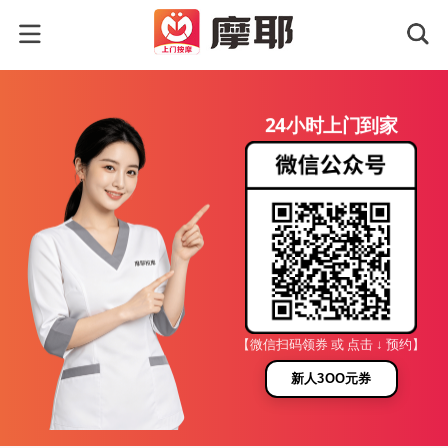
24小时上门到家
【微信扫码领券 或 点击 ↓ 预约】
新人3OO元券