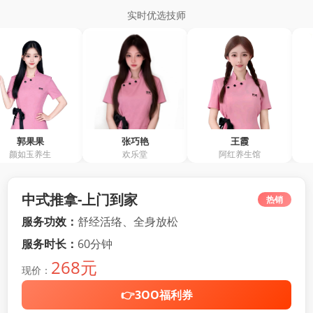
实时优选技师
张巧艳
王霞
余敏仪
生
欢乐堂
阿红养生馆
阿红养生
中式推拿-上门到家
热销
服务功效：
舒经活络、全身放松
服务时长：
60分钟
268元
现价：
👉3OO福利券