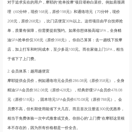
对于追求实在的用户，摩耶的“抢单按摩”项目堪称白菜价。例如肩颈调
理（60分钟，现价168元，原价198元）和通络培元（70分钟，现价
208元，原价268元），比门店便宜30%以上。这些项目由平台技师抢
单，质量有保障，但需要提前预约。如果你想体验高端SPA，全身
精
油
SPA抢单价仅308元（原价398元）。你自己算算：去一趟线下按摩
店，加上打车和时间成本，至少多花100元。而在家做上门SPA，相当
于省下了上门费。
2. 会员体系：越用越便宜
摩耶提供会员价，例如通络培元会员价286.08元（原价358元），全身
精油SPA会员价382.08元（原价428元），经典舒缓SPA会员价478.08
元（原价518元），固本培元SPA会员价670.08元（原价788元）。会
员费不高，但长期使用能省下大几百。而且首次注册送300元优惠券，
相当于免费体验一次
中式推拿
或艾灸。你担心的“上门费”在摩耶这里根
本不存在的，因为所有价格都是一价全含。