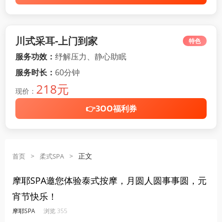
川式采耳-上门到家
特色
服务功效：
纾解压力、静心助眠
服务时长：
60分钟
218元
现价：
👉3OO福利券
正文
首页
>
柔式SPA
>
摩耶SPA邀您体验泰式按摩，月圆人圆事事圆，元
宵节快乐！
·
·
·
·
摩耶SPA
浏览 355