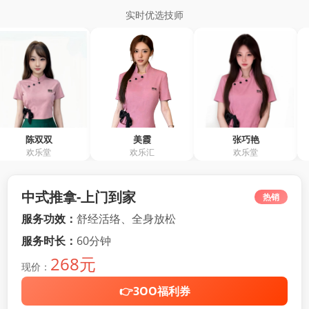
实时优选技师
陈双双
美霞
张巧艳
欢乐堂
欢乐汇
欢乐堂
阿
中式推拿-上门到家
热销
服务功效：
舒经活络、全身放松
服务时长：
60分钟
268元
现价：
👉3OO福利券