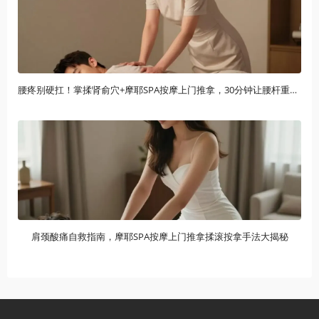
腰疼别硬扛！掌揉肾俞穴+摩耶SPA按摩上门推拿，30分钟让腰杆重获新生
肩颈酸痛自救指南，摩耶SPA按摩上门推拿揉滚按拿手法大揭秘