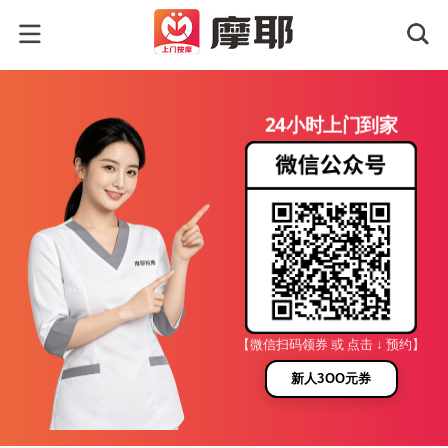
24小时上门到家
【微信扫码领券 或 点击 ↓ 预约】
新人3OO元券