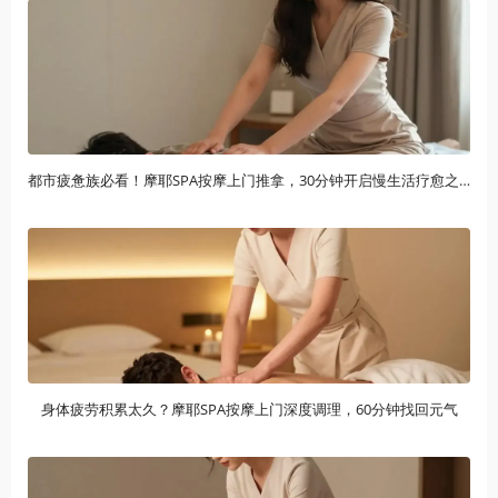
都市疲惫族必看！摩耶SPA按摩上门推拿，30分钟开启慢生活疗愈之旅
身体疲劳积累太久？摩耶SPA按摩上门深度调理，60分钟找回元气