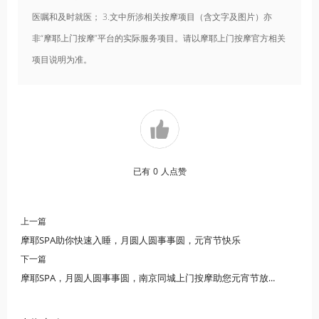
医嘱和及时就医； 3.文中所涉相关按摩项目（含文字及图片）亦
非“摩耶上门按摩”平台的实际服务项目。请以摩耶上门按摩官方相关
项目说明为准。
已有
0
人点赞
上一篇
摩耶SPA助你快速入睡，月圆人圆事事圆，元宵节快乐
下一篇
摩耶SPA，月圆人圆事事圆，南京同城上门按摩助您元宵节放松身心