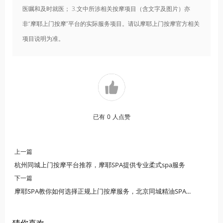
医嘱和及时就医； 3.文中所涉相关按摩项目（含文字及图片）亦
非“摩耶上门按摩”平台的实际服务项目。请以摩耶上门按摩官方相关
项目说明为准。
已有
0
人点赞
上一篇
杭州同城上门按摩平台推荐，摩耶SPA提供专业柔式spa服务
下一篇
摩耶SPA教你如何选择正规上门按摩服务，北京同城精油SPA安全指南
猜你喜欢