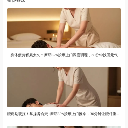
身体疲劳积累太久？摩耶SPA按摩上门深度调理，60分钟找回元气
腰疼别硬扛！掌揉肾俞穴+摩耶SPA按摩上门推拿，30分钟让腰杆重获新生