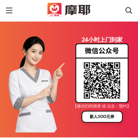
24小时上门到家
【微信扫码领券 或 点击 ↓ 预约】
新人3OO元券