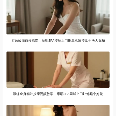
肩颈酸痛自救指南，摩耶SPA按摩上门推拿揉滚按拿手法大揭秘
跟练全身精油按摩视频教学，摩耶SPA同城上门让他睡个好觉