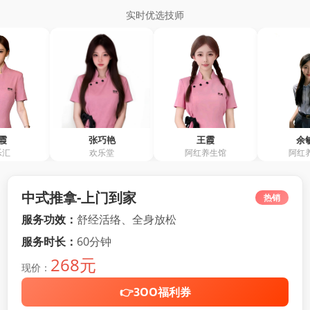
实时优选技师
张巧艳
王霞
余敏仪
欢乐堂
阿红养生馆
阿红养生馆
中式推拿-上门到家
热销
服务功效：
舒经活络、全身放松
服务时长：
60分钟
268元
现价：
👉3OO福利券