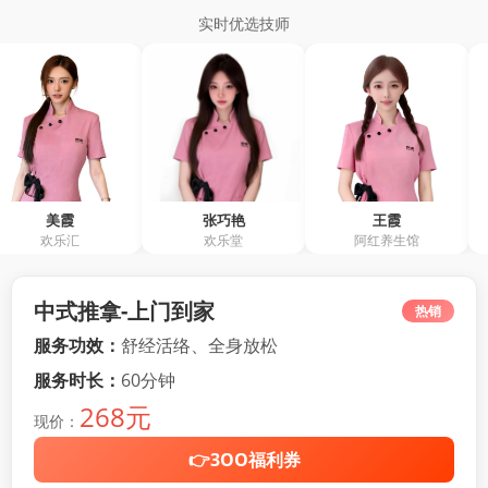
实时优选技师
张巧艳
王霞
余敏
汇
欢乐堂
阿红养生馆
阿红养
中式推拿-上门到家
热销
服务功效：
舒经活络、全身放松
服务时长：
60分钟
268元
现价：
👉3OO福利券