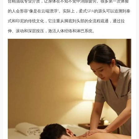
合精油或专业介质，让身体在不知不觉中消除疲劳。很多第一次体验
的人会形容“像是在云端漂浮”。实际上，柔式SPA的源头可以追溯到泰
式和印尼的传统文化，它注重从脚底到头部的全流程疏通，通过拉
伸、滚动和深层按压，激活人体经络和淋巴系统。