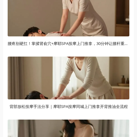
腰疼别硬扛！掌揉肾俞穴+摩耶SPA按摩上门推拿，30分钟让腰杆重获新生
背部放松按摩手法分享｜摩耶SPA按摩同城上门推拿开背推油全流程