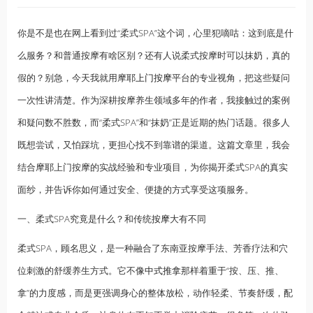
你是不是也在网上看到过“柔式SPA”这个词，心里犯嘀咕：这到底是什
么服务？和普通按摩有啥区别？还有人说柔式按摩时可以抹奶，真的
假的？别急，今天我就用摩耶
上门按摩
平台的专业视角，把这些疑问
一次性讲清楚。作为深耕按摩养生领域多年的作者，我接触过的案例
和疑问数不胜数，而“柔式SPA”和“抹奶”正是近期的热门话题。很多人
既想尝试，又怕踩坑，更担心找不到靠谱的渠道。这篇文章里，我会
结合摩耶上门按摩的实战经验和专业项目，为你揭开柔式SPA的真实
面纱，并告诉你如何通过安全、便捷的方式享受这项服务。
一、柔式SPA究竟是什么？和传统
按摩
大有不同
柔式SPA，顾名思义，是一种融合了东南亚按摩手法、芳香疗法和穴
位刺激的舒缓养生方式。它不像
中式推拿
那样着重于“按、压、推、
拿”的力度感，而是更强调身心的整体放松，动作轻柔、节奏舒缓，配