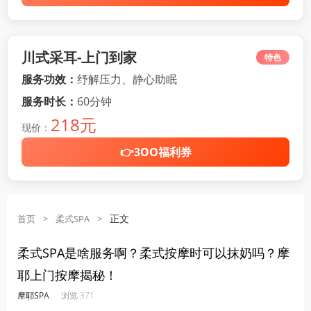
川式采耳-上门到家
特色
服务功效：
纾解压力、静心助眠
服务时长：
60分钟
218元
现价：
👉3OO福利券
正文
首页
>
柔式SPA
>
柔式SPA是啥服务啊？柔式按摩时可以抹奶吗？摩
耶上门按摩揭秘！
·
·
·
·
摩耶SPA
浏览 371