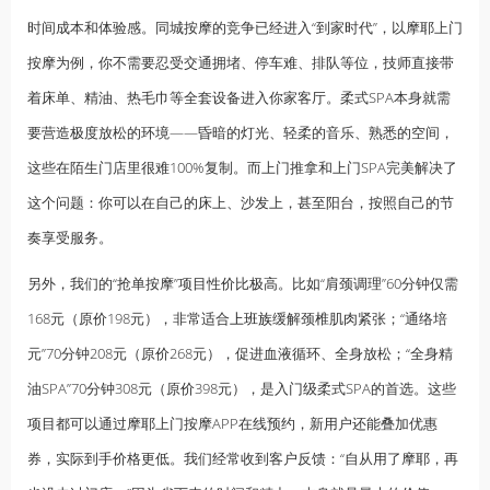
时间成本和体验感。同城按摩的竞争已经进入“到家时代”，以摩耶上门
按摩为例，你不需要忍受交通拥堵、停车难、排队等位，技师直接带
着床单、精油、热毛巾等全套设备进入你家客厅。柔式SPA本身就需
要营造极度放松的环境——昏暗的灯光、轻柔的音乐、熟悉的空间，
这些在陌生门店里很难100%复制。而上门推拿和上门SPA完美解决了
这个问题：你可以在自己的床上、沙发上，甚至阳台，按照自己的节
奏享受服务。
另外，我们的“抢单按摩”项目性价比极高。比如“肩颈调理”60分钟仅需
168元（原价198元），非常适合
上班族
缓解颈椎肌肉紧张；“通络培
元”70分钟208元（原价268元），促进血液循环、全身放松；“全身精
油SPA”70分钟308元（原价398元），是入门级柔式SPA的首选。这些
项目都可以通过摩耶上门按摩APP在线预约，新用户还能叠加优惠
券，实际到手价格更低。我们经常收到客户反馈：“自从用了摩耶，再