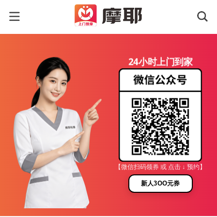
24小时上门到家
【微信扫码领券 或 点击 ↓ 预约】
新人3OO元券