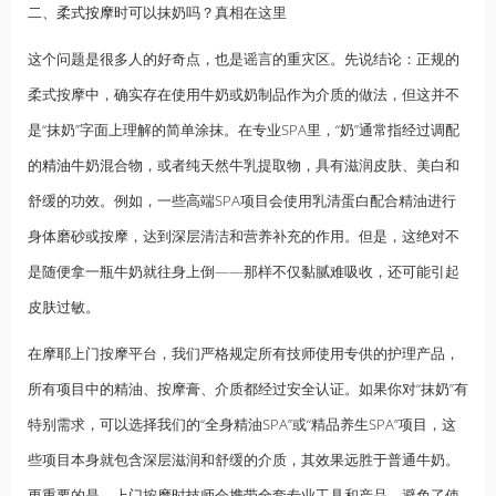
二、
柔式按摩
时可以抹奶吗？真相在这里
这个问题是很多人的好奇点，也是谣言的重灾区。先说结论：正规的
柔式按摩中，确实存在使用牛奶或奶制品作为介质的做法，但这并不
是“抹奶”字面上理解的简单涂抹。在专业SPA里，“奶”通常指经过调配
的
精油
牛奶混合物，或者纯天然牛乳提取物，具有滋润皮肤、美白和
舒缓的功效。例如，一些高端SPA项目会使用乳清蛋白配合精油进行
身体磨砂或按摩，达到深层清洁和营养补充的作用。但是，这绝对不
是随便拿一瓶牛奶就往身上倒——那样不仅黏腻难吸收，还可能引起
皮肤过敏。
在摩耶上门按摩平台，我们严格规定所有技师使用专供的护理产品，
所有项目中的精油、按摩膏、介质都经过安全认证。如果你对“抹奶”有
特别需求，可以选择我们的“全身精油SPA”或“精品养生SPA”项目，这
些项目本身就包含深层滋润和舒缓的介质，其效果远胜于普通牛奶。
更重要的是，上门按摩时技师会携带全套专业工具和产品，避免了使