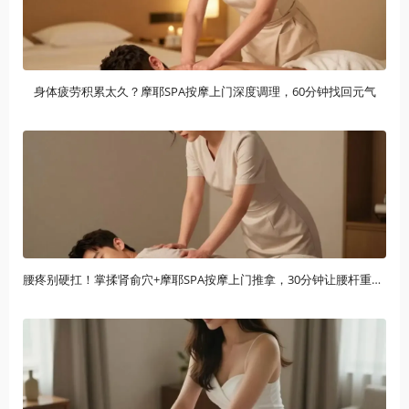
身体疲劳积累太久？摩耶SPA按摩上门深度调理，60分钟找回元气
腰疼别硬扛！掌揉肾俞穴+摩耶SPA按摩上门推拿，30分钟让腰杆重获新生