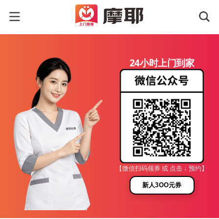
24小时上门到家
【微信扫码领券 或 点击 ↓ 预约】
新人3OO元券