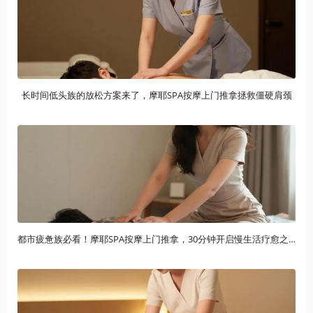
长时间低头族的放松方案来了，摩耶SPA按摩上门推拿拯救僵硬肩颈
都市疲惫族必看！摩耶SPA按摩上门推拿，30分钟开启慢生活疗愈之旅