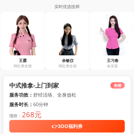
实时优选技师
王霞
余敏仪
王习春
养生馆
阿红养生馆
欢乐堂
中式推拿-上门到家
热销
服务功效：
舒经活络、全身放松
服务时长：
60分钟
268元
现价：
👉3OO福利券