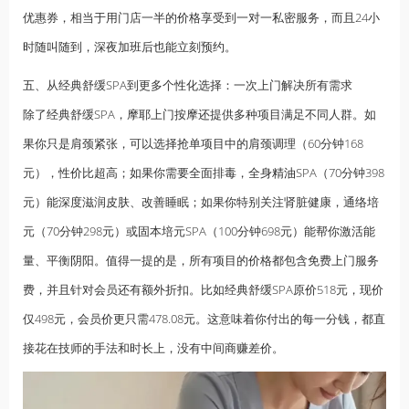
优惠券，相当于用门店一半的价格享受到一对一私密服务，而且24小
时随叫随到，深夜加班后也能立刻预约。
五、从经典舒缓SPA到更多个性化选择：一次上门解决所有需求
除了经典舒缓SPA，摩耶上门按摩还提供多种项目满足不同人群。如
果你只是肩颈紧张，可以选择抢单项目中的肩颈调理（60分钟168
元），性价比超高；如果你需要全面排毒，全身
精油
SPA（70分钟398
元）能深度滋润皮肤、改善睡眠；如果你特别关注肾脏健康，通络培
元（70分钟298元）或固本培元SPA（100分钟698元）能帮你激活能
量、平衡阴阳。值得一提的是，所有项目的价格都包含免费上门服务
费，并且针对会员还有额外折扣。比如经典舒缓SPA原价518元，现价
仅498元，会员价更只需478.08元。这意味着你付出的每一分钱，都直
接花在技师的手法和时长上，没有中间商赚差价。