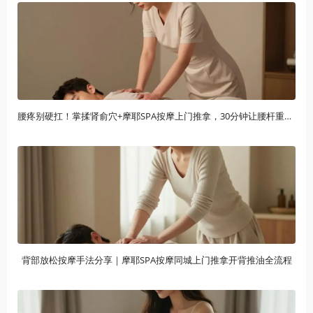
腰疼别硬扛！掌揉肾俞穴+摩耶SPA按摩上门推拿，30分钟让腰杆重获新生
背部放松按摩手法分享｜摩耶SPA按摩同城上门推拿开背推油全流程