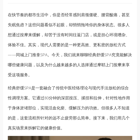
在快节奏的都市生活中，你是否经常感到肩颈僵硬、腰背酸痛，甚至
失眠焦虑？这些问题看似不起眼，却悄悄拖垮你的身体状态。很多人
想通过按摩来缓解，却苦于没有时间往返门店，或是担心环境嘈杂、
体验不佳。其实，现代人需要的是一种更高效、更私密的放松方式
——同城上门推拿SPA。今天，我们就来聊聊经典舒缓SPA究竟能解决
哪些健康问题，以及为什么越来越多的人选择通过摩耶
上门按摩
来享
受这项服务。
经典舒缓SPA是一套融合了传统中医经络理论与现代手法放松的综合
性调理方案。它通过80分钟的深层按压、揉捏和拉伸，针对性地作用
于身体淤堵部位，实现活血化瘀、缓解压力的功效。但很多人不知道
的是，这套流程所针对的远不止疲劳那么简单。接下来，我们用几个
真实场景来拆解它的健康价值。