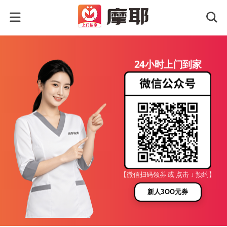
24小时上门到家
【微信扫码领券 或 点击 ↓ 预约】
新人3OO元券