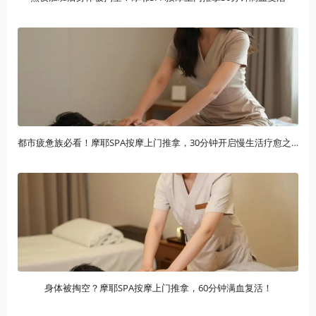
都市疲惫族必看！摩耶SPA按摩上门推拿，30分钟开启慢生活疗愈之旅
身体被掏空？摩耶SPA按摩上门推拿，60分钟满血复活！