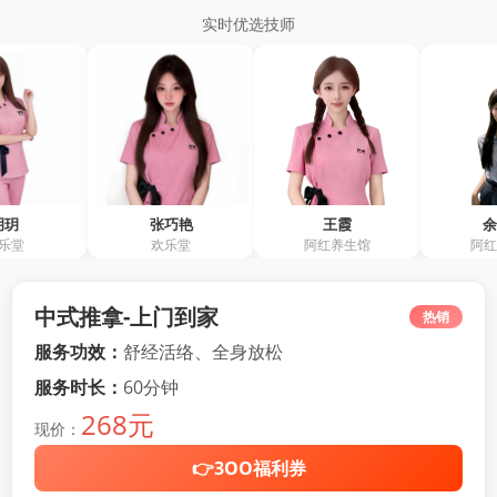
实时优选技师
张巧艳
王霞
余敏仪
欢乐堂
阿红养生馆
阿红养生馆
中式推拿-上门到家
热销
服务功效：
舒经活络、全身放松
服务时长：
60分钟
268元
现价：
👉3OO福利券