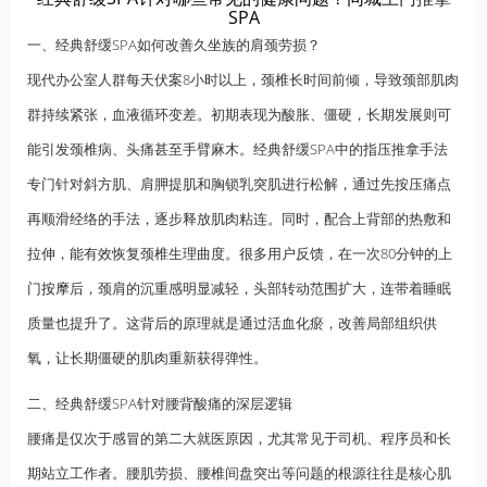
SPA
一、经典舒缓SPA如何改善久坐族的肩颈劳损？
现代办公室人群每天伏案8小时以上，颈椎长时间前倾，导致颈部肌肉
群持续紧张，血液循环变差。初期表现为酸胀、僵硬，长期发展则可
能引发颈椎病、头痛甚至手臂麻木。经典舒缓SPA中的指压推拿手法
专门针对斜方肌、肩胛提肌和胸锁乳突肌进行松解，通过先按压痛点
再顺滑经络的手法，逐步释放肌肉粘连。同时，配合上背部的热敷和
拉伸，能有效恢复颈椎生理曲度。很多用户反馈，在一次80分钟的上
门
按摩
后，颈肩的沉重感明显减轻，头部转动范围扩大，连带着睡眠
质量也提升了。这背后的原理就是通过活血化瘀，改善局部组织供
氧，让长期僵硬的肌肉重新获得弹性。
二、经典舒缓SPA针对腰背酸痛的深层逻辑
腰痛是仅次于感冒的第二大就医原因，尤其常见于司机、程序员和长
期站立工作者。腰肌劳损、腰椎间盘突出等问题的根源往往是核心肌