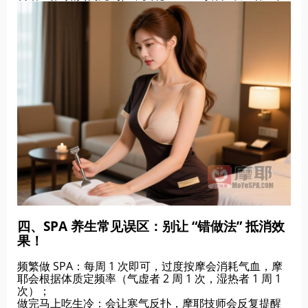
四、SPA 养生常见误区：别让 “错做法” 抵消效
果！
频繁做 SPA：每周 1 次即可，过度按摩会消耗气血，摩
耶会根据体质定频率（气虚者 2 周 1 次，湿热者 1 周 1
次）；
做完马上吃生冷：会让寒气反扑，摩耶技师会反复提醒