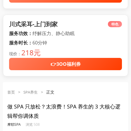
川式采耳-上门到家
特色
服务功效：
纾解压力、静心助眠
服务时长：
60分钟
218元
现价：
👉3OO福利券
正文
首页
>
SPA养生
>
做 SPA 只放松？太浪费！SPA 养生的 3 大核心逻
辑帮你调体质
·
·
·
·
摩耶SPA
浏览 508