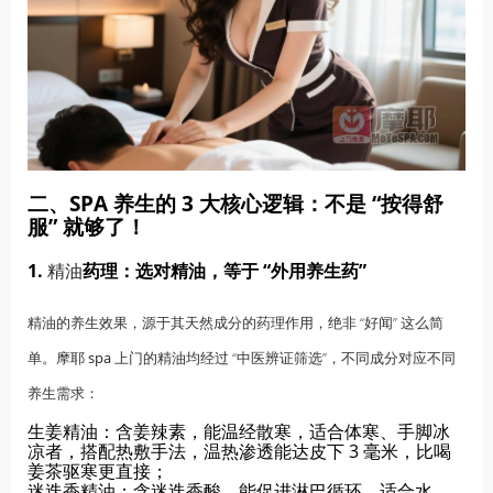
二、SPA 养生的 3 大核心逻辑：不是 “按得舒
服” 就够了！
1.
精油
药理：选对精油，等于 “外用养生药”
精油的养生效果，源于其天然成分的药理作用，绝非 “好闻” 这么简
单。摩耶
spa
上门的精油均经过 “中医辨证筛选”，不同成分对应不同
养生需求：
生姜精油：含姜辣素，能温经散寒，适合体寒、手脚冰
凉者，搭配热敷手法，温热渗透能达皮下 3 毫米，比喝
姜茶驱寒更直接；
迷迭香精油：含迷迭香酸，能促进淋巴循环，适合水