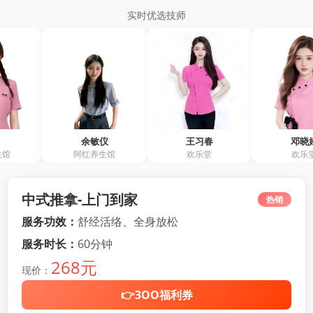
实时优选技师
余敏仪
王习春
邓晓婷
阿红养生馆
欢乐堂
欢乐堂
中式推拿-上门到家
热销
服务功效：
舒经活络、全身放松
服务时长：
60分钟
268元
现价：
👉3OO福利券