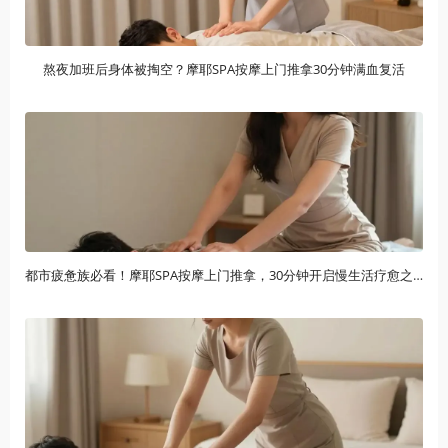
熬夜加班后身体被掏空？摩耶SPA按摩上门推拿30分钟满血复活
都市疲惫族必看！摩耶SPA按摩上门推拿，30分钟开启慢生活疗愈之旅