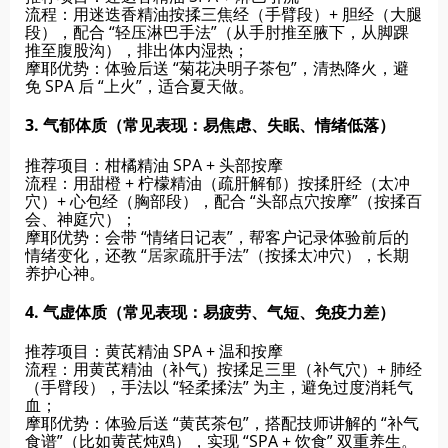
流程：用迷迭香精油按揉三焦经（手臂段）+ 胆经（大腿
段），配合 “轻压淋巴手法”（从手肘推至腋下，从脚踝
推至腹股沟），排出体内湿热；
摩耶优势：体验后送 “菊花决明子茶包”，清热降火，避
免 SPA 后 “上火”，适合夏天做。
3. 气郁体质（常见表现：易焦虑、失眠、情绪低落）
推荐项目：柑橘精油 SPA + 头部按摩
流程：用甜橙 + 柠檬精油（疏肝解郁）按揉肝经（太冲
穴）+ 心包经（胸部段），配合 “头部点穴按摩”（按揉百
会、神庭穴）；
摩耶优势：会带 “情绪日记表”，帮客户记录体验前后的
情绪变化，还教 “
居家
疏肝手法”（按揉太冲穴），长期
养护心神。
4. 气虚体质（常见表现：易疲劳、气短、免疫力差）
推荐项目：黄芪精油 SPA + 温和按摩
流程：用黄芪精油（补气）按揉足三里（补气穴）+ 肺经
（手臂段），手法以 “轻柔揉法” 为主，避免过度消耗气
血；
摩耶优势：体验后送 “黄芪茶包”，搭配技师讲解的 “补气
食谱”（比如黄芪炖鸡），实现 “SPA + 饮食” 双重养生。