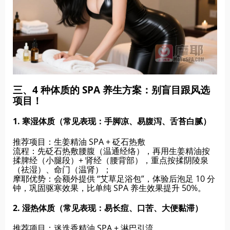
三、4 种体质的 SPA 养生方案：别盲目跟风选
项目！
1. 寒湿体质（常见表现：手脚凉、易腹泻、舌苔白腻）
推荐项目：生姜精油 SPA + 砭石热敷
流程：先砭石热敷腰腹（温通经络），再用生姜精油按
揉脾经（小腿段）+ 肾经（腰背部），重点按揉阴陵泉
（祛湿）、命门（温肾）；
摩耶优势：会额外提供 “艾草足浴包”，体验后泡足 10 分
钟，巩固驱寒效果，比单纯 SPA 养生效果提升 50%。
2. 湿热体质（常见表现：易长痘、口苦、大便黏滞）
推荐项目：迷迭香精油 SPA + 淋巴引流