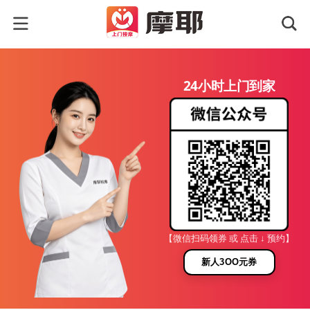
24小时上门到家
【微信扫码领券 或 点击 ↓ 预约】
新人3OO元券