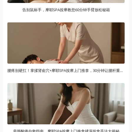
告别鼠标手，摩耶SPA按摩教您60分钟手臂放松秘籍
腰疼别硬扛！掌揉肾俞穴+摩耶SPA按摩上门推拿，30分钟让腰杆重获新生
肩颈酸痛自救指南，摩耶SPA按摩上门推拿揉滚按拿手法大揭秘