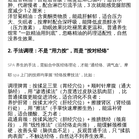
肿、代谢慢者，配合淋巴引流手法，3 次就能感觉腿部围
度减少 1-2 厘米；
洋甘菊精油：含黄酮类物质，能疏肝解郁，适合压力
大、
失眠
者，按摩时配合深呼吸，能降低皮质醇水平
（压力激素），助眠效果比吃褪黑素更温和。普通养生
馆常 “一款精油用到底”，忽略精油的药理适配性，自然
没养生效果。
2. 手法调理：不是 “用力按”，而是 “按对经络”
SPA 养生的手法，需贴合中医经络理论，才能 “通经络、调气血”。摩
耶 spa 上门的技师均掌握 “经络
按摩
技法”，比如：
调理脾胃：按揉足三里（胃经穴位）+ 顺时针摩腹（通大
肠经），用 “渗透揉法”（力度透过皮肤达肌肉层），比
普通揉腹更能促进消化，适合消化不良者；
养护肝肾：按揉太冲穴（肝经穴位）+ 擦腰肾区（肾经循
行处），用 “擦法”（手掌快速摩擦生热），能温补肾
阳，适合腰酸、乏力者；
疏通肩颈：按揉风池穴（胆经穴位）+ 推膀胱经（颈肩
段），用 “线性推法”（沿经络走向推），能缓解颈椎僵
硬，改善头晕（脑供血不足）。反观普通手法，只 “揉肌
肉表面”，不触达经络，自然达不到养生效果。