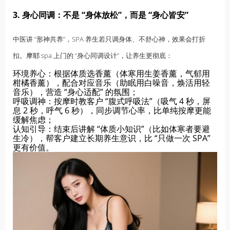
3. 身心同调：不是 “身体放松”，而是 “身心皆安”
中医讲 “形神共养”，SPA 养生若只调身体、不舒心神，效果会打折
扣。
摩耶
spa 上门的 “身心同调设计”，让养生更彻底：
环境养心：根据体质选香薰（体寒用生姜香薰，气郁用
柑橘香薰），配合对应音乐（助眠用白噪音，焕活用轻
音乐），营造 “身心适配” 的氛围；
呼吸调神：按摩时教客户 “腹式呼吸法”（吸气 4 秒，屏
息 2 秒，呼气 6 秒），同步调节心率，比单纯按摩更能
缓解焦虑；
认知引导：结束后讲解 “体质小知识”（比如体寒者要避
生冷），帮客户建立长期养生意识，比 “只做一次 SPA”
更有价值。