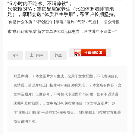
“6 小时内不吃冰、不喝凉饮”；
只依赖 SPA：需搭配居家养生（比如体寒者睡前泡
足），摩耶会送 “体质养生手册”，帮客户长期坚持。
“你是什么体质？评论区扣【寒湿 / 湿热 / 气郁 / 气虚】，公众号搜
索“
摩耶到家按摩
”新客首单送‘300元优惠券’，科学养生不踩雷～”
spa
上门spa
养生
郑重声明： 1.本文图片为AI生成，仅用于文章配图，不代表项目真
实情况，请以摩耶上门按摩APP项目说明为准； 2.本文所有内容（含
文字及图片）仅做参考，不可替代专业医疗与药物，如有不适请遵
医嘱和及时就医； 3.文中所涉相关按摩项目（含文字及图片）亦
非“摩耶上门按摩”平台的实际服务项目。请以摩耶上门按摩官方相关
项目说明为准。