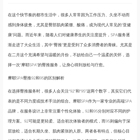
在这个快节奏的都市生活中，很多人常常因为工作压力、久坐不动而
感到身体疲惫，尤其是臀部肌肉紧绷、酸痛，成为现代人常见的“亚健
康”问题。而近年来，随着人们对健康
养生
的关注度提升，SPA服务逐
渐走进了大众生活，其中“臀推”更是受到了众多消费者的青睐。尤其是
在二月这个充满希望与温暖的月份，不妨给自己一个温柔的关怀，选
择一次“摩耶SPA”的臀推服务，让身心得到放松与疗愈。
摩耶
SPA臀推92和95的区别解析
在选择臀推服务时，很多人会关注“92”和“95”这两个数字，其实它们代
表的是不同力度或技术手法的组合。摩耶SPA作为一家专业的高端SPA
品牌，在服务设计上非常注重个性化体验，92和95分别对应不同的护
理方案。92可能是更轻柔、适合初次体验者的模式，而95则偏向于深
层放松，适合长期久坐、肌肉紧张的人群。两者各有特点，但核心目