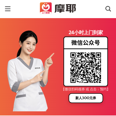
24小时上门到家
【微信扫码领券 或 点击 ↓ 预约】
新人3OO元券