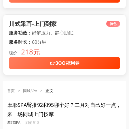
川式采耳-上门到家
特色
服务功效：
纾解压力、静心助眠
服务时长：
60分钟
218元
现价：
👉3OO福利券
正文
首页
>
同城SPA
>
摩耶SPA臀推92和95哪个好？二月对自己好一点，
来一场同城上门按摩
·
·
·
·
摩耶SPA
浏览 518