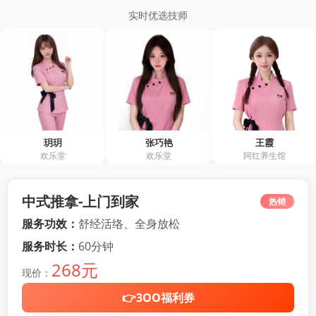
实时优选技师
玥玥
张巧艳
王霞
欢乐堂
欢乐堂
阿红养生馆
中式推拿-上门到家
热销
服务功效：
舒经活络、全身放松
服务时长：
60分钟
268元
现价：
👉3OO福利券