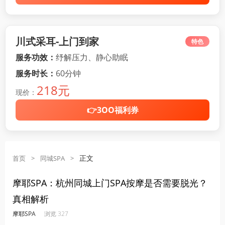
川式采耳-上门到家
特色
服务功效：
纾解压力、静心助眠
服务时长：
60分钟
218元
现价：
👉3OO福利券
正文
首页
>
同城SPA
>
摩耶SPA：杭州同城上门SPA按摩是否需要脱光？
真相解析
·
·
·
·
摩耶SPA
浏览 327