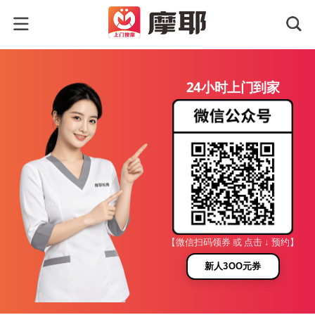
24小时上门到家
【微信扫码领券 或 点击 ↓ 预约】
新人3OO元券