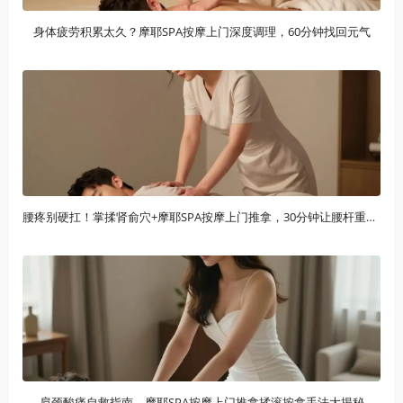
身体疲劳积累太久？摩耶SPA按摩上门深度调理，60分钟找回元气
腰疼别硬扛！掌揉肾俞穴+摩耶SPA按摩上门推拿，30分钟让腰杆重获新生
肩颈酸痛自救指南，摩耶SPA按摩上门推拿揉滚按拿手法大揭秘