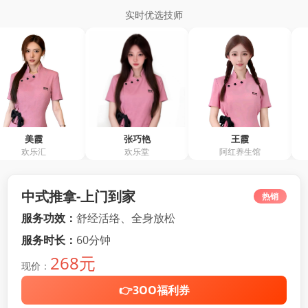
实时优选技师
霞
张巧艳
王霞
余敏
汇
欢乐堂
阿红养生馆
阿红养
中式推拿-上门到家
热销
服务功效：
舒经活络、全身放松
服务时长：
60分钟
268元
现价：
👉3OO福利券