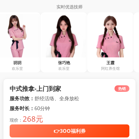
实时优选技师
玥
张巧艳
王霞
余
乐堂
欢乐堂
阿红养生馆
阿红
中式推拿-上门到家
热销
服务功效：
舒经活络、全身放松
服务时长：
60分钟
268元
现价：
👉3OO福利券