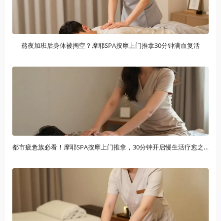
熬夜加班后身体被掏空？摩耶SPA按摩上门推拿30分钟满血复活
都市疲惫族必看！摩耶SPA按摩上门推拿，30分钟开启慢生活疗愈之旅