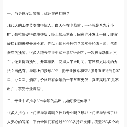
一、当身体发出警报，你还在硬扛吗？
现代人的工作节奏快得惊人。白天坐在电脑前，一坐就是八九个小
时，颈椎僵硬得像块铁板；晚上加班熬夜，回家往沙发上一瘫，腰背
酸痛到翻来覆去睡不着。你以为这只是疲劳？其实是经络不通、气血
瘀滞的预警。很多人跑去专业中式推拿SPA会馆，一次按摩动辄五六
百，还要提前预约、开车排队、花掉大半天时间。有没有更聪明的办
法？当然有。摩耶
上门按摩
APP，把专业推拿和SPA服务直接送到你家
里、办公室、酒店，价格只有会馆的一半甚至更低，真正实现了“足不
出户，享受专业调理”。
二、专业
中式推拿
SPA会馆的品质，如何搬进你家？
很多人担心：上门按摩靠谱吗？技师专业吗？摩耶上门按摩给出了让
人安心的答案。平台全国拥有超过60000名持证技师，覆盖285多个城