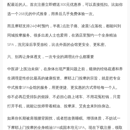
配最近的人。首次注册立即赠送300元优惠券，可以直接抵扣。比如你
选一个268元的中式推拿，用券后几乎免费体验一次。
而且摩耶支持24小时预约，半夜2点肚子痛、凌晨5点落枕，都能叫到
同城按摩服务。很多出差人士也爱用，在酒店里预约一个全身精油
SPA，洗完澡后享受放松，比去外面的会馆更安全、更私密。
六、别再让身体透支，一次专业的调理比什么都重要
中医讲“上医治未病”，在身体出现严重问题之前，规律的经络疏通和养
生调理是性价比最高的健康投资。摩耶上门按摩的宗旨，就是把专业
中式推拿SPA会馆的服务，用更便捷、更实惠的方式带给每一个人。
你不必再忍受排队的烦躁、不必担心路上堵车、不用花冤枉钱，只需
打开手机，就能让技师带着精油、按摩床、艾灸盒来到你身边。
如果你长期被肩颈腰背困扰，或者想改善睡眠、增强体质，不妨试一
下摩耶上门按摩的全身精油SPA或固本培元SPA。现在下载注册，领取