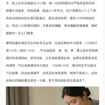
市，线上合作店铺超过2000家。每一位技师都经过严格筛选和培训，
精通中式推拿、经络疏通、精油SPA等手法。你只需要在APP上下单，
系统会根据你的位置匹配最近、最合适的技师，最快30分钟就能到
达。而且24小时随叫随到，半夜加班腰酸、周末睡醒肩颈僵硬，随时
都能约一次
上门推拿
。
摩耶的服务项目完全对标专业会馆。比如经典的中式推拿，60分钟只
需268元（原价298元），手法涵盖按、揉、推、拿，重点放松背部膀
胱经和肩颈肌肉，舒经活络，让全身都通透起来。如果你想要更深层
的调理，可以选择通络培元项目，70分钟298元，通过特定手法激活
穴位能量，促进血液循环，尤其适合体质虚弱、精神不振的人。这些
价格比
同城按摩
店便宜一大截，更不用说排队和交通成本了。