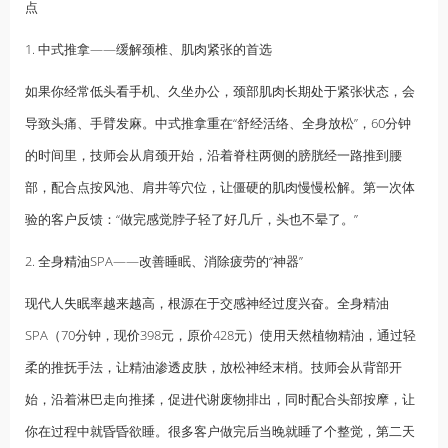
点
1. 中式推拿——缓解颈椎、肌肉紧张的首选
如果你经常低头看手机、久坐办公，颈部肌肉长期处于紧张状态，会
导致头痛、手臂发麻。中式推拿重在“舒经活络、全身放松”，60分钟
的时间里，技师会从肩颈开始，沿着脊柱两侧的膀胱经一路推到腰
部，配合点按风池、肩井等穴位，让僵硬的肌肉慢慢松解。第一次体
验的客户反馈：“做完感觉脖子轻了好几斤，头也不晕了。”
2. 全身
精油
SPA——改善睡眠、消除疲劳的“神器”
现代人
失眠
率越来越高，根源在于交感神经过度兴奋。全身精油
SPA（70分钟，现价398元，原价428元）使用天然植物精油，通过轻
柔的推抚手法，让精油渗透皮肤，放松神经末梢。技师会从背部开
始，沿着淋巴走向推揉，促进代谢废物排出，同时配合头部按摩，让
你在过程中就昏昏欲睡。很多客户做完后当晚就睡了个整觉，第二天