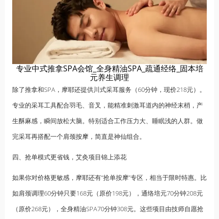
专业中式推拿SPA会馆_全身精油SPA_疏通经络_固本培
元养生调理
除了推拿和SPA，摩耶还提供川式采耳服务（60分钟，现价218元）。
专业的采耳工具配合羽毛、音叉，能精准刺激耳道内的神经末梢，产
生酥麻感，瞬间放松大脑。特别适合工作压力大、睡眠浅的人群。做
完采耳再搭配一个肩颈
按摩
，简直是神仙组合。
四、抢单模式更省钱，艾灸项目锦上添花
如果你对价格更敏感，摩耶还有“抢单按摩”专区，相当于限时特惠。比
如肩颈调理60分钟只要168元（原价198元），通络培元70分钟208元
（原价268元），全身精油SPA70分钟308元。这些项目由技师自愿抢