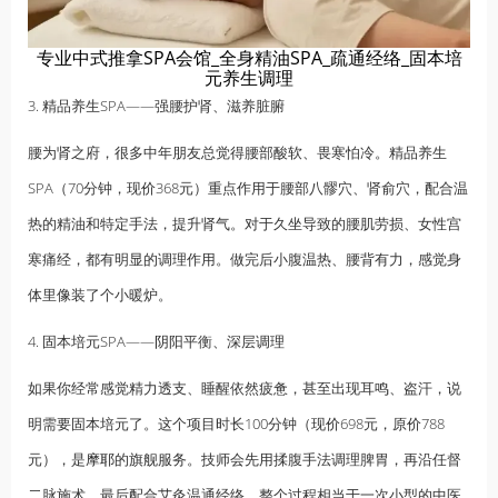
专业中式推拿SPA会馆_全身精油SPA_疏通经络_固本培
元养生调理
3. 精品养生SPA——强腰护肾、滋养脏腑
腰为肾之府，很多中年朋友总觉得腰部酸软、畏寒怕冷。精品养生
SPA（70分钟，现价368元）重点作用于腰部八髎穴、肾俞穴，配合温
热的精油和特定手法，提升肾气。对于久坐导致的腰肌劳损、女性宫
寒痛经，都有明显的调理作用。做完后小腹温热、腰背有力，感觉身
体里像装了个小暖炉。
4. 固本培元SPA——阴阳平衡、深层调理
如果你经常感觉精力透支、睡醒依然疲惫，甚至出现耳鸣、盗汗，说
明需要固本培元了。这个项目时长100分钟（现价698元，原价788
元），是
摩耶
的旗舰服务。技师会先用揉腹手法调理脾胃，再沿任督
二脉施术，最后配合艾灸温通经络。整个过程相当于一次小型的中医