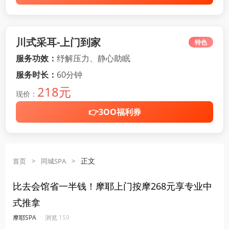
川式采耳-上门到家
特色
服务功效：
纾解压力、静心助眠
服务时长：
60分钟
218元
现价：
👉3OO福利券
正文
首页
>
同城SPA
>
比去会馆省一半钱！摩耶上门按摩268元享专业中
式推拿
·
·
·
·
摩耶SPA
浏览 159