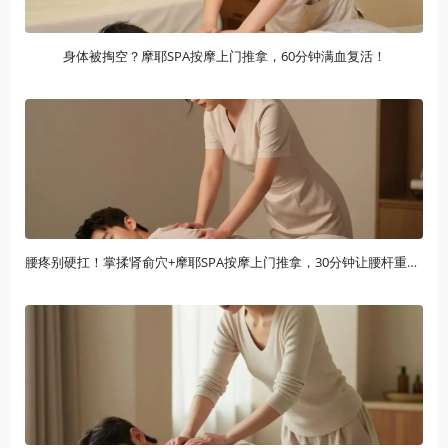
身体被掏空？摩耶SPA按摩上门推拿，60分钟满血复活！
腰疼别硬扛！掌揉肾俞穴+摩耶SPA按摩上门推拿，30分钟让腰杆重获新生