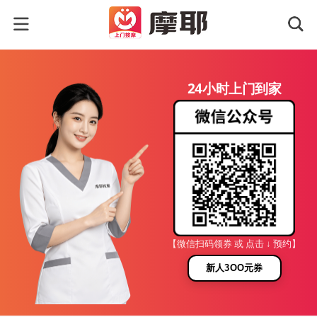
24小时上门到家
【微信扫码领券 或 点击 ↓ 预约】
新人3OO元券