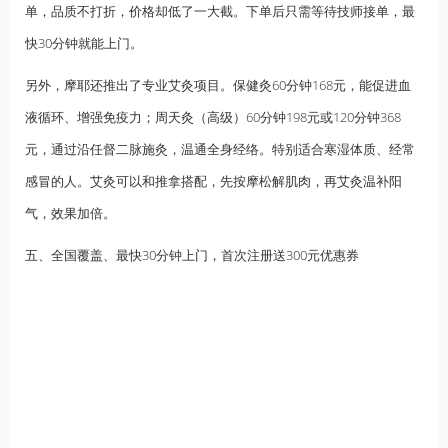
单，品质不打折，价格却低了一大截。下单后只需等待技师接单，最
快30分钟就能上门。
另外，摩耶还推出了专业艾灸项目。保健灸60分钟168元，能促进血
液循环、增强免疫力；周天灸（高级）60分钟198元或120分钟368
元，通过沿任督二脉施灸，温通全身经络。特别适合寒湿体质、经常
感冒的人。艾灸可以和推拿搭配，先按摩松解肌肉，再艾灸温补阳
气，效果加倍。
五、全国覆盖、最快30分钟上门，首次注册送300元优惠券