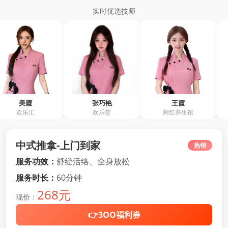
实时优选技师
霞
张巧艳
王霞
余
乐汇
欢乐堂
阿红养生馆
阿红
中式推拿-上门到家
热销
服务功效：
舒经活络、全身放松
服务时长：
60分钟
268元
现价：
👉3OO福利券