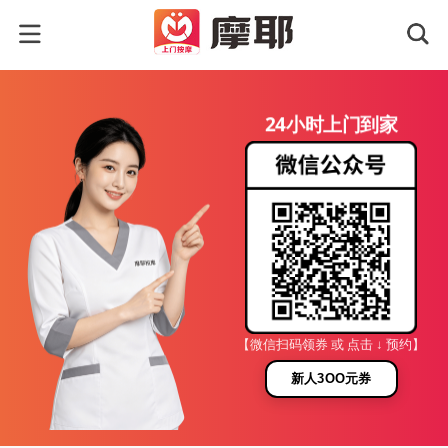
24小时上门到家
【微信扫码领券 或 点击 ↓ 预约】
新人3OO元券