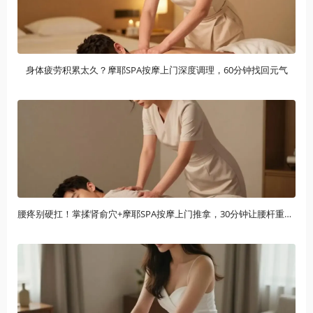
身体疲劳积累太久？摩耶SPA按摩上门深度调理，60分钟找回元气
腰疼别硬扛！掌揉肾俞穴+摩耶SPA按摩上门推拿，30分钟让腰杆重获新生