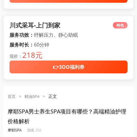
川式采耳-上门到家
特色
服务功效：
纾解压力、静心助眠
服务时长：
60分钟
218元
现价：
👉3OO福利券
正文
首页
>
精油SPA
>
摩耶SPA男士养生SPA项目有哪些？高端精油护理
价格解析
·
·
·
·
摩耶SPA
浏览 356