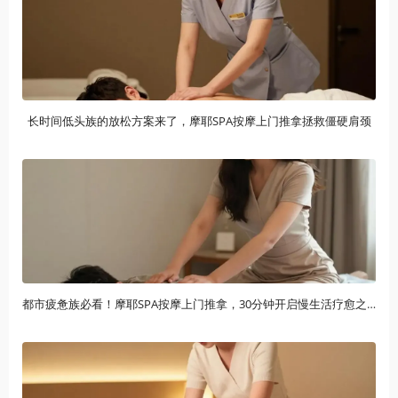
长时间低头族的放松方案来了，摩耶SPA按摩上门推拿拯救僵硬肩颈
都市疲惫族必看！摩耶SPA按摩上门推拿，30分钟开启慢生活疗愈之旅