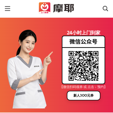
24小时上门到家
【微信扫码领券 或 点击 ↓ 预约】
新人3OO元券