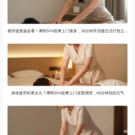
都市疲惫族必看！摩耶SPA按摩上门推拿，30分钟开启慢生活疗愈之旅
身体疲劳积累太久？摩耶SPA按摩上门深度调理，60分钟找回元气