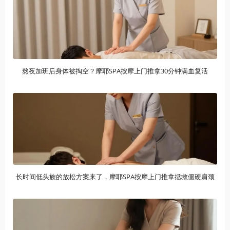
熬夜加班后身体被掏空？摩耶SPA按摩上门推拿30分钟满血复活
长时间低头族的放松方案来了，摩耶SPA按摩上门推拿拯救僵硬肩颈