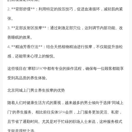
2. **背部舒缓**：利用特定的按压技巧，促进血液循环，减轻肌肉紧
张。
3. **足部反射区按摩**：通过刺激足部穴位，达到调节内脏功能、改
善睡眠的效果。
4. **
精油
芳香疗法**：结合天然植物精油进行按摩，不仅能提升放松
感，还能带来心理上的愉悦。
这些项目在“摩耶SPA”中都有专业的操作流程，确保每一位顾客都能享
受到高品质的
养生
体验。
北京同城上门
男士养生
按摩的优势
随着人们对健康生活方式的重视，越来越多的男士倾向于选择“同城上
门”的养生服务。相比前往实体SPA会所，上门服务更加灵活、私密，
且节省了通勤时间。尤其是对于忙碌的职场人士来说，这种服务模式
无疑是理想之选。