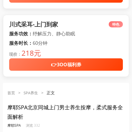
川式采耳-上门到家
特色
服务功效：
纾解压力、静心助眠
服务时长：
60分钟
218元
现价：
👉3OO福利券
正文
首页
>
SPA养生
>
摩耶SPA北京同城上门男士养生按摩，柔式服务全
面解析
·
·
·
·
摩耶SPA
浏览 332