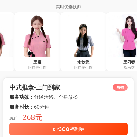
实时优选技师
王霞
余敏仪
王习春
阿红养生馆
阿红养生馆
欢乐堂
中式推拿-上门到家
热销
服务功效：
舒经活络、全身放松
服务时长：
60分钟
268元
现价：
👉3OO福利券