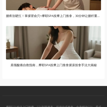
腰疼别硬扛！掌揉肾俞穴+摩耶SPA按摩上门推拿，30分钟让腰杆重获新生
肩颈酸痛自救指南，摩耶SPA按摩上门推拿揉滚按拿手法大揭秘
摩耶SPA专注上门按摩、SPA到家服务，提供中式推拿、全身精油SPA、柔式