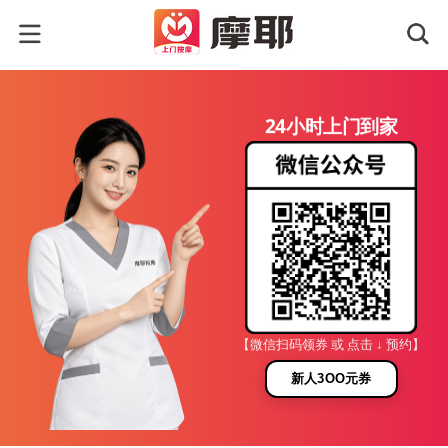
24小时上门到家
【微信扫码领券 或 点击 ↓ 预约】
新人3OO元券