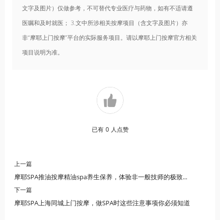
文字及图片）仅做参考，不可替代专业医疗与药物，如有不适请遵
医嘱和及时就医； 3.文中所涉相关按摩项目（含文字及图片）亦
非“摩耶上门按摩”平台的实际服务项目。请以摩耶上门按摩官方相关
项目说明为准。
已有
0
人点赞
上一篇
摩耶SPA推油按摩精油spa养生保养，体验非一般技师的极致享受
下一篇
摩耶SPA上海同城上门按摩，做SPA时这些注意事项你必须知道