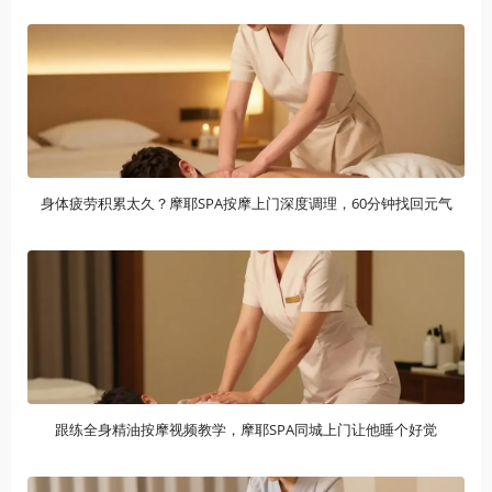
身体疲劳积累太久？摩耶SPA按摩上门深度调理，60分钟找回元气
跟练全身精油按摩视频教学，摩耶SPA同城上门让他睡个好觉