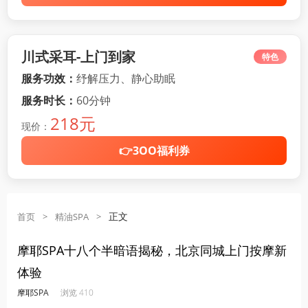
川式采耳-上门到家
特色
服务功效：
纾解压力、静心助眠
服务时长：
60分钟
218元
现价：
👉3OO福利券
正文
首页
>
精油SPA
>
摩耶SPA十八个半暗语揭秘，北京同城上门按摩新
体验
·
·
·
·
摩耶SPA
浏览 410