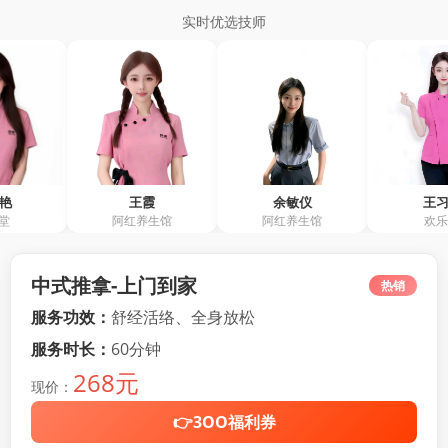
实时优选技师
王霞
余敏仪
王习春
阿红养生馆
阿红养生馆
欢乐堂
中式推拿-上门到家
热销
服务功效：
舒经活络、全身放松
服务时长：
60分钟
268元
现价：
👉3OO福利券