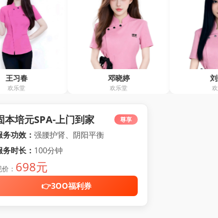
邓晓婷
刘秀月
欢乐堂
欢乐堂
固本培元SPA-上门到家
尊享
服务功效：
强腰护肾、阴阳平衡
服务时长：
100分钟
698元
现价：
👉3OO福利券