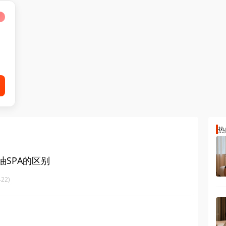
热
油SPA的区别
22)