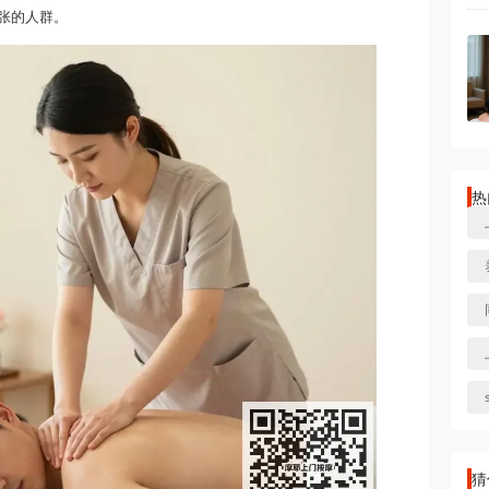
张的人群。
热
猜