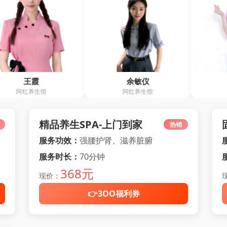
余敏仪
王习春
阿红养生馆
欢乐堂
精品养生SPA-上门到家
热销
服务功效：
强腰护肾、滋养脏腑
服务时长：
70分钟
368元
现价：
👉3OO福利券