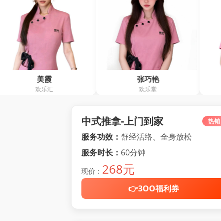
张巧艳
王霞
欢乐堂
阿红养生馆
中式推拿-上门到家
热销
服务功效：
舒经活络、全身放松
服务时长：
60分钟
268元
现价：
👉3OO福利券