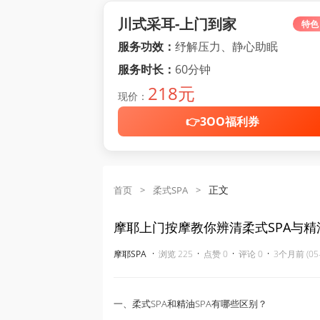
川式采耳-上门到家
特色
服务功效：
纾解压力、静心助眠
服务时长：
60分钟
218元
现价：
👉3OO福利券
正文
首页
>
柔式SPA
>
摩耶上门按摩教你辨清柔式SPA与精
·
·
·
·
摩耶SPA
浏览 225
点赞 0
评论 0
3个月前 (05-
一、柔式SPA和
精油
SPA有哪些区别？