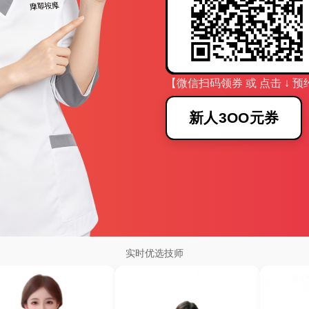
【微信扫码领券 或 点击 ↓ 预
新人3OO元券
实时优选技师