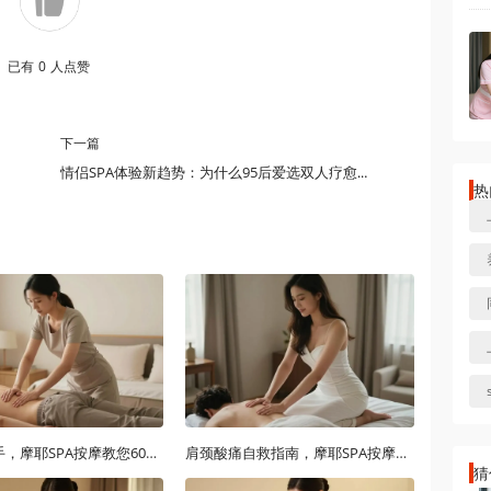
已有
0
人点赞
下一篇
情侣SPA体验新趋势：为什么95后爱选双人疗愈套餐？
热
告别鼠标手，摩耶SPA按摩教您60分钟手臂放松秘籍
肩颈酸痛自救指南，摩耶SPA按摩上门推拿揉滚按拿手法大揭秘
猜