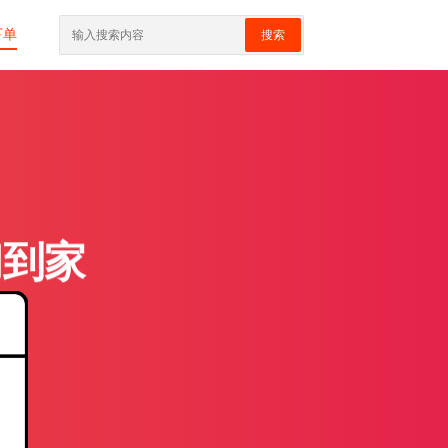
下单
搜索
门到家