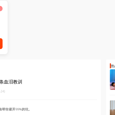
热
0条血泪教训
24)
验帮你避开99%的坑。