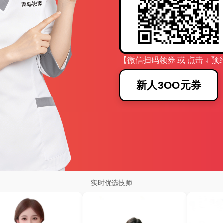
【微信扫码领券 或 点击 ↓ 预
新人3OO元券
实时优选技师