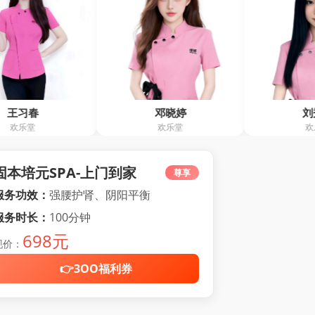
邓晓婷
刘秀月
欢乐堂
欢乐堂
固本培元SPA-上门到家
尊享
服务功效：
强腰护肾、阴阳平衡
服务时长：
100分钟
698元
现价：
👉3OO福利券