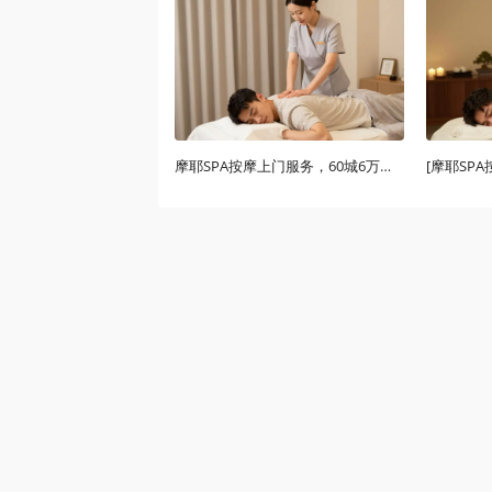
摩耶SPA按摩上门服务，60城6万技师，30分钟找回轻松生活