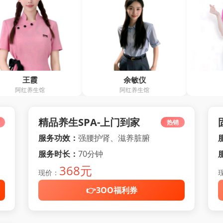
余敏仪
王习春
阿红养生馆
欢乐堂
精品养生SPA-上门到家
热销
服务功效：
强腰护肾、滋养脏腑
服务时长：
70分钟
368元
现价：
👉3OO福利券