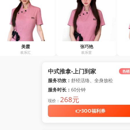
张巧艳
王霞
欢乐堂
阿红养生馆
中式推拿-上门到家
热销
服务功效：
舒经活络、全身放松
服务时长：
60分钟
268元
现价：
👉3OO福利券