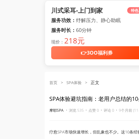
川式采耳-上门到家
特色
服务功效：
纾解压力、静心助眠
服务时长：
60分钟
218元
现价：
👉3OO福利券
正文
首页
>
SPA体验
>
SPA体验避坑指南：老用户总结的1
·
·
·
·
摩耶SPA
浏览 535
点赞 0
评论 0
9个月前 (11-
疗愈SPA市场快速增长，但乱象也不少。这10条经