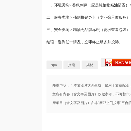
一、环境类坑
× 香氛刺鼻（应是纯植物
精油
清香）
二、服务类坑
× 强制推销办卡（专业馆只做服务） 
三、安全类坑
× 精油无品牌标识（要求查看包装）
结语
：遇到任一情况，立即终止服务并投诉。
spa
指南
揭秘
郑重声明： 1.本文图片为AI生成，仅用于文章配图
文所有内容（含文字及图片）仅做参考，不可替代专
摩项目（含文字及图片）亦非“摩耶上门按摩”平