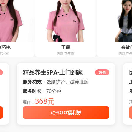
王霞
余敏仪
阿红养生馆
阿红养生馆
精品养生SPA-上门到家
热销
服务功效：
强腰护肾、滋养脏腑
服务时长：
70分钟
368元
现价：
👉3OO福利券