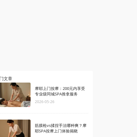
门文章
摩耶上门按摩：200元内享受
专业级同城SPA推拿服务
2026-05-26
筋膜枪vs揉捏手法哪种爽？摩
耶SPA按摩上门体验揭晓