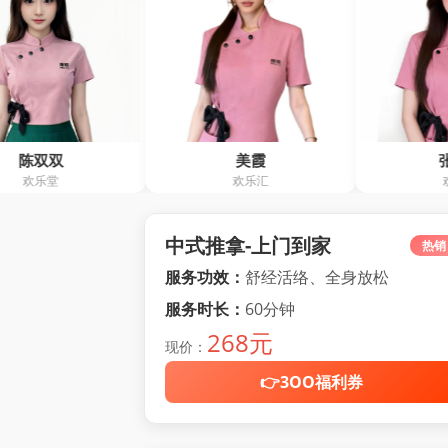
美霞
张巧艳
欢乐汇
欢乐堂
中式推拿-上门到家
热销
服务功效：
舒经活络、全身放松
服务时长：
60分钟
268元
现价：
👉3OO福利券