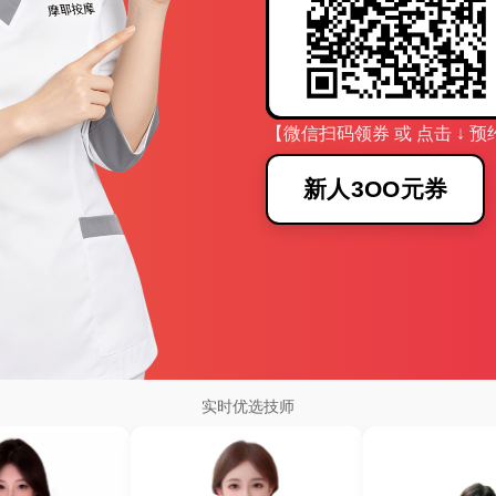
【微信扫码领券 或 点击 ↓ 预
新人3OO元券
实时优选技师