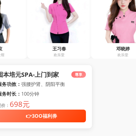
王习春
邓晓婷
欢乐堂
欢乐堂
固本培元SPA-上门到家
尊享
服务功效：
强腰护肾、阴阳平衡
服务时长：
100分钟
698元
现价：
👉3OO福利券