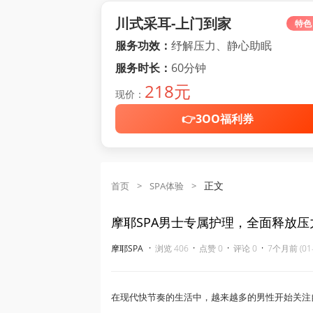
川式采耳-上门到家
特色
服务功效：
纾解压力、静心助眠
服务时长：
60分钟
218元
现价：
👉3OO福利券
正文
首页
>
SPA体验
>
摩耶SPA男士专属护理，全面释放
·
·
·
·
摩耶SPA
浏览 406
点赞 0
评论 0
7个月前 (01-
在现代快节奏的生活中，越来越多的男性开始关注