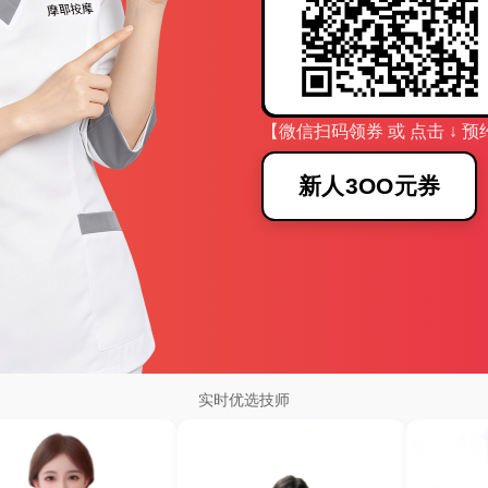
【微信扫码领券 或 点击 ↓ 预
新人3OO元券
实时优选技师