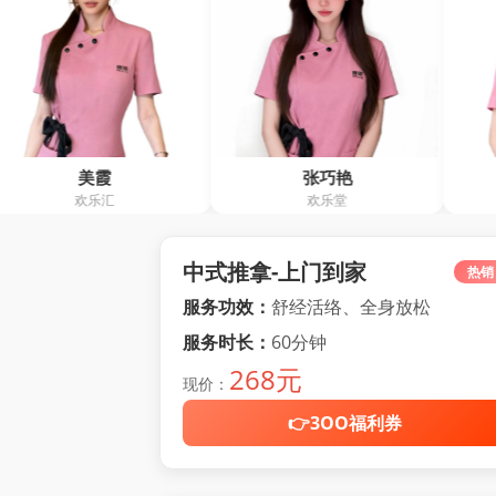
张巧艳
王霞
欢乐堂
阿红养生馆
中式推拿-上门到家
热销
服务功效：
舒经活络、全身放松
服务时长：
60分钟
268元
现价：
👉3OO福利券