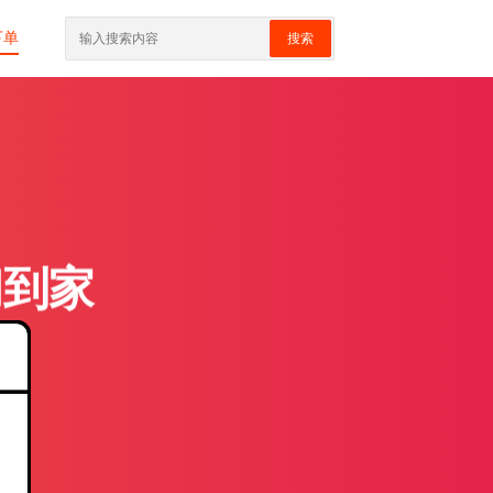
下单
搜索
门到家