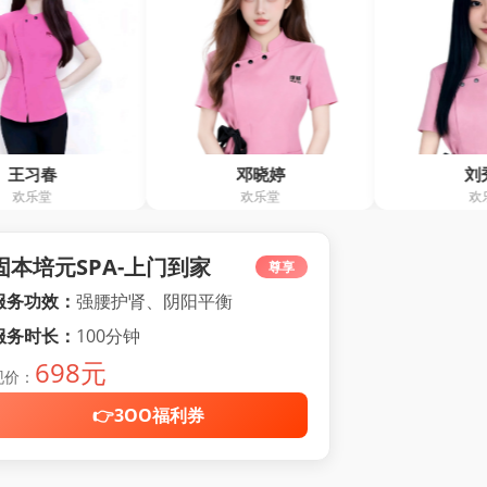
邓晓婷
刘秀月
欢乐堂
欢乐堂
固本培元SPA-上门到家
尊享
服务功效：
强腰护肾、阴阳平衡
服务时长：
100分钟
698元
现价：
👉3OO福利券