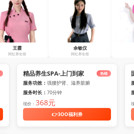
余敏仪
王习春
阿红养生馆
欢乐堂
精品养生SPA-上门到家
热销
服务功效：
强腰护肾、滋养脏腑
服务时长：
70分钟
368元
现价：
👉3OO福利券