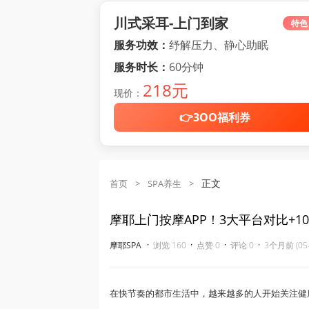
川式采耳-上门到家
特色
服务功效：
纾解压力、静心助眠
服务时长：
60分钟
218元
现价：
👉3OO福利券
正文
首页
>
SPA养生
>
摩耶上门按摩APP！3大平台对比+
·
·
·
·
摩耶SPA
浏览 160
点赞 0
评论 0
3个月前 (05-
在快节奏的都市生活中，越来越多的人开始关注健