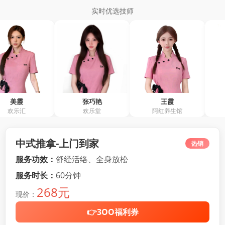
实时优选技师
张巧艳
王霞
余敏仪
欢乐堂
阿红养生馆
阿红养生
中式推拿-上门到家
热销
服务功效：
舒经活络、全身放松
服务时长：
60分钟
268元
现价：
👉3OO福利券