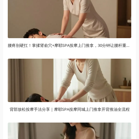
腰疼别硬扛！掌揉肾俞穴+摩耶SPA按摩上门推拿，30分钟让腰杆重获新生
背部放松按摩手法分享｜摩耶SPA按摩同城上门推拿开背推油全流程