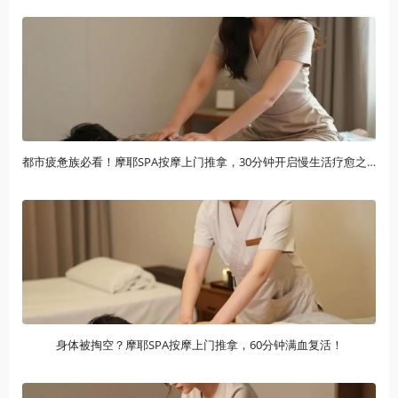
都市疲惫族必看！摩耶SPA按摩上门推拿，30分钟开启慢生活疗愈之旅
身体被掏空？摩耶SPA按摩上门推拿，60分钟满血复活！