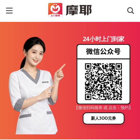
24小时上门到家
【微信扫码领券 或 点击 ↓ 预约】
新人3OO元券