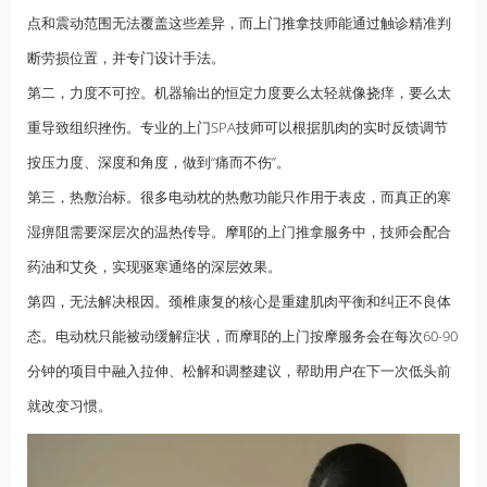
点和震动范围无法覆盖这些差异，而
上门推拿
技师能通过触诊精准判
断劳损位置，并专门设计手法。
第二，力度不可控。机器输出的恒定力度要么太轻就像挠痒，要么太
重导致组织挫伤。专业的上门SPA技师可以根据肌肉的实时反馈调节
按压力度、深度和角度，做到“痛而不伤”。
第三，热敷治标。很多电动枕的热敷功能只作用于表皮，而真正的寒
湿痹阻需要深层次的温热传导。摩耶的上门推拿服务中，技师会配合
药油和艾灸，实现驱寒通络的深层效果。
第四，无法解决根因。颈椎康复的核心是重建肌肉平衡和纠正不良体
态。电动枕只能被动缓解症状，而摩耶的上门按摩服务会在每次60-90
分钟的项目中融入拉伸、松解和调整建议，帮助用户在下一次低头前
就改变习惯。