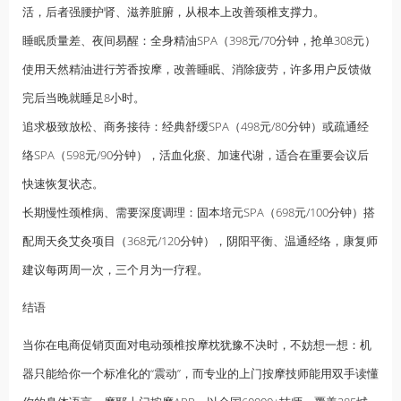
活，后者强腰护肾、滋养脏腑，从根本上改善颈椎支撑力。
睡眠质量差、夜间易醒：全身精油SPA（398元/70分钟，抢单308元）
使用天然精油进行芳香按摩，改善睡眠、消除疲劳，许多用户反馈做
完后当晚就睡足8小时。
追求极致放松、商务接待：经典舒缓SPA（498元/80分钟）或疏通经
络SPA（598元/90分钟），活血化瘀、加速代谢，适合在重要会议后
快速恢复状态。
长期慢性颈椎病、需要深度调理：固本培元SPA（698元/100分钟）搭
配周天灸艾灸项目（368元/120分钟），阴阳平衡、温通经络，康复师
建议每两周一次，三个月为一疗程。
结语
当你在电商促销页面对电动颈椎按摩枕犹豫不决时，不妨想一想：机
器只能给你一个标准化的“震动”，而专业的上门按摩技师能用双手读懂