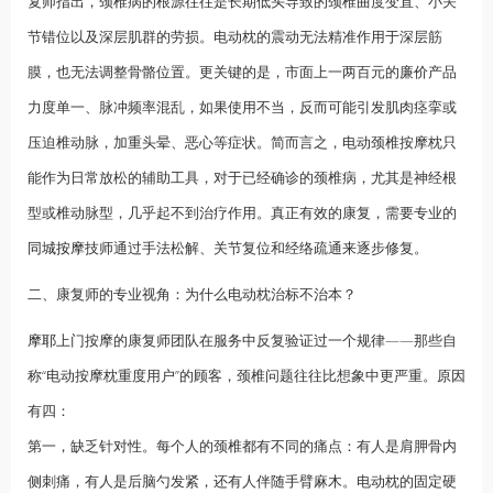
复师指出，颈椎病的根源往往是长期低头导致的颈椎曲度变直、小关
节错位以及深层肌群的劳损。电动枕的震动无法精准作用于深层筋
膜，也无法调整骨骼位置。更关键的是，市面上一两百元的廉价产品
力度单一、脉冲频率混乱，如果使用不当，反而可能引发肌肉痉挛或
压迫椎动脉，加重头晕、恶心等症状。简而言之，电动颈椎按摩枕只
能作为日常放松的辅助工具，对于已经确诊的颈椎病，尤其是神经根
型或椎动脉型，几乎起不到治疗作用。真正有效的康复，需要专业的
同城按摩
技师通过手法松解、关节复位和经络疏通来逐步修复。
二、康复师的专业视角：为什么电动枕治标不治本？
摩耶
上门按摩的康复师团队在服务中反复验证过一个规律——那些自
称“电动按摩枕重度用户”的顾客，颈椎问题往往比想象中更严重。原因
有四：
第一，缺乏针对性。每个人的颈椎都有不同的痛点：有人是肩胛骨内
侧刺痛，有人是后脑勺发紧，还有人伴随手臂麻木。电动枕的固定硬