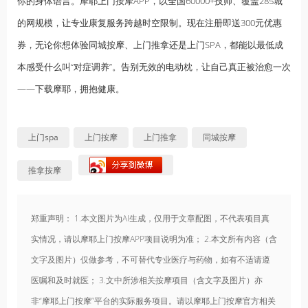
你的身体语言。摩耶上门按摩APP，以全国60000+技师、覆盖285城
的网规模，让专业康复服务跨越时空限制。现在注册即送300元优惠
券，无论你想体验同城按摩、上门推拿还是上门SPA，都能以最低成
本感受什么叫“对症调养”。告别无效的电动枕，让自己真正被治愈一次
——下载摩耶，拥抱健康。
上门spa
上门按摩
上门推拿
同城按摩
推拿按摩
郑重声明： 1.本文图片为AI生成，仅用于文章配图，不代表项目真
实情况，请以摩耶上门按摩APP项目说明为准； 2.本文所有内容（含
文字及图片）仅做参考，不可替代专业医疗与药物，如有不适请遵
医嘱和及时就医； 3.文中所涉相关按摩项目（含文字及图片）亦
非“摩耶上门按摩”平台的实际服务项目。请以摩耶上门按摩官方相关