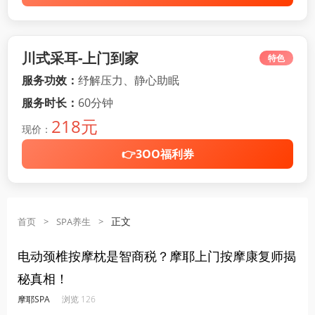
川式采耳-上门到家
特色
服务功效：
纾解压力、静心助眠
服务时长：
60分钟
218元
现价：
👉3OO福利券
正文
首页
>
SPA养生
>
电动颈椎按摩枕是智商税？摩耶上门按摩康复师揭
秘真相！
·
·
·
·
摩耶SPA
浏览 126