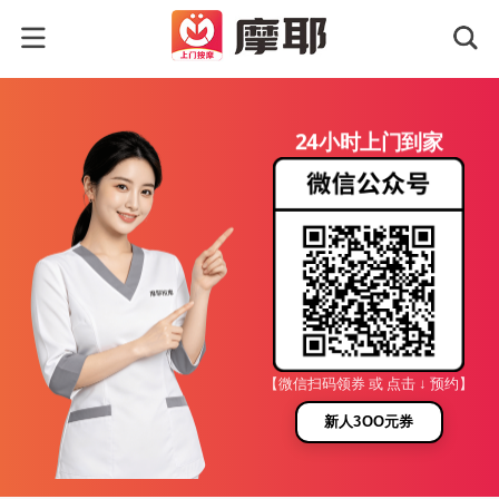
24小时上门到家
【微信扫码领券 或 点击 ↓ 预约】
新人3OO元券