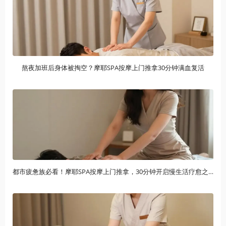
熬夜加班后身体被掏空？摩耶SPA按摩上门推拿30分钟满血复活
都市疲惫族必看！摩耶SPA按摩上门推拿，30分钟开启慢生活疗愈之旅