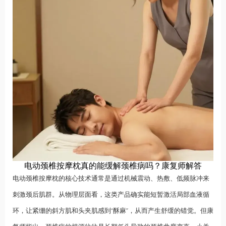
电动颈椎按摩枕真的能缓解颈椎病吗？康复师解答
电动颈椎按摩枕的核心技术通常是通过机械震动、热敷、低频脉冲来
刺激颈后肌群。从物理层面看，这类产品确实能短暂激活局部血液循
环，让紧绷的斜方肌和头夹肌感到“酥麻”，从而产生舒缓的错觉。但康