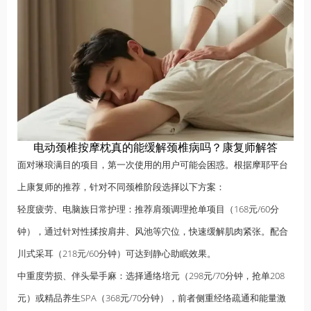
电动颈椎按摩枕真的能缓解颈椎病吗？康复师解答
面对琳琅满目的项目，第一次使用的用户可能会困惑。根据摩耶平台
上康复师的推荐，针对不同颈椎阶段选择以下方案：
轻度疲劳、电脑族日常护理：推荐肩颈调理抢单项目（168元/60分
钟），通过针对性揉按肩井、风池等穴位，快速缓解肌肉紧张。配合
川式采耳（218元/60分钟）可达到静心助眠效果。
中重度劳损、伴头晕手麻：选择通络培元（298元/70分钟，抢单208
元）或精品养生SPA（368元/70分钟），前者侧重经络疏通和能量激