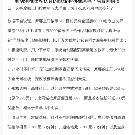
电动颈椎按摩枕真的能缓解颈椎病吗？康复师解答
四、选择摩耶上门按摩的五大理由：为什么30万用户信赖它？
数据不会说谎。摩耶上门按摩APP目前拥有全国超60000名专业技师，
覆盖285个以上城市，与2000多家线上合作店铺深度联动，真正做
到“同城按摩，随叫随到”。以下五大优势让它在同类服务中脱颖而出：
1. 极速响应。用户下单后，系统自动匹配距离最近的技师，最快30分
钟即可上门，随时随地解决突发颈椎疼痛。
2. 24小时不打烊。无论加班到深夜还是周末宅家，摩耶的上门SPA服
务全天候在线，深夜颈椎痛再也不用忍到天亮。
3. 价格透明且高性价比。以经典的
中式推拿
为例，60分钟仅需268元
（原价298元），比同城按摩店便宜近30%，而且首次注册即送300元
优惠券，相当于首单几乎免费。
4. 项目丰富，对症选择。针对不同阶段的颈椎问题，摩耶提供肩颈调
理抢单项目（168元/60分钟）、通络培元（208元/70分钟）以及全身