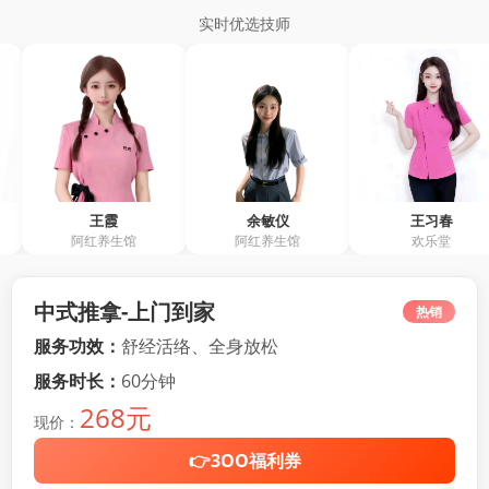
实时优选技师
王霞
余敏仪
王习春
阿红养生馆
阿红养生馆
欢乐堂
中式推拿-上门到家
热销
服务功效：
舒经活络、全身放松
服务时长：
60分钟
268元
现价：
👉3OO福利券