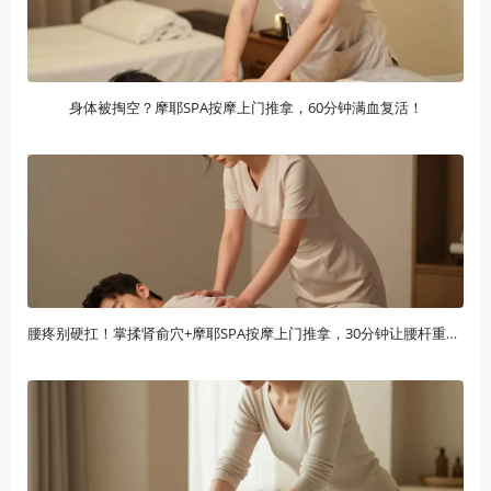
身体被掏空？摩耶SPA按摩上门推拿，60分钟满血复活！
腰疼别硬扛！掌揉肾俞穴+摩耶SPA按摩上门推拿，30分钟让腰杆重获新生