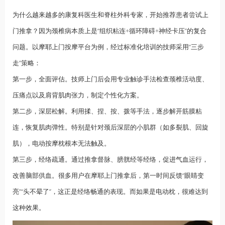
为什么越来越多的康复科医生和脊柱外科专家，开始推荐患者尝试上
门推拿？因为颈椎病本质上是“组织粘连+循环障碍+神经卡压”的复合
问题。以摩耶上门按摩平台为例，经过标准化培训的技师采用“三步
走”策略：
第一步，全面评估。技师上门后会用专业触诊手法检查颈椎活动度、
压痛点以及肩背肌肉张力，制定个性化方案。
第二步，深层松解。利用揉、捏、按、拨等手法，逐步解开筋膜粘
连，恢复肌肉弹性。特别是针对颈后深层的小肌群（如多裂肌、回旋
肌），电动按摩枕根本无法触及。
第三步，经络疏通。通过推拿督脉、膀胱经等经络，促进气血运行，
改善脑部供血。很多用户在摩耶上门推拿后，第一时间反馈“眼睛变
亮”“头不晕了”，这正是经络畅通的表现。而如果是电动枕，很难达到
这种效果。