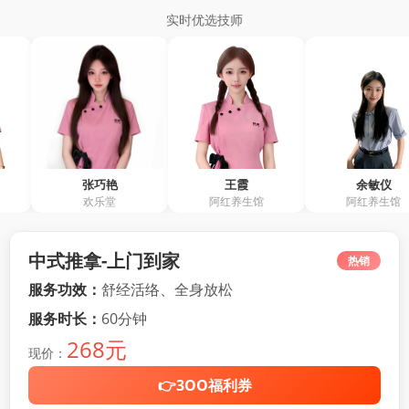
实时优选技师
张巧艳
王霞
余敏仪
欢乐堂
阿红养生馆
阿红养生馆
中式推拿-上门到家
热销
服务功效：
舒经活络、全身放松
服务时长：
60分钟
268元
现价：
👉3OO福利券