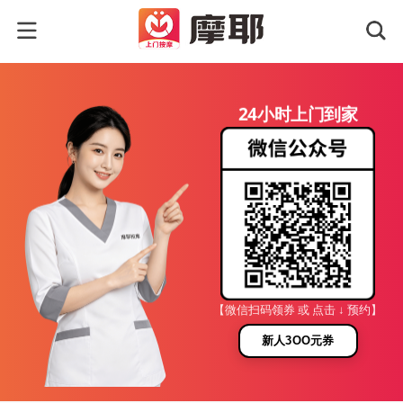
24小时上门到家
【微信扫码领券 或 点击 ↓ 预约】
新人3OO元券