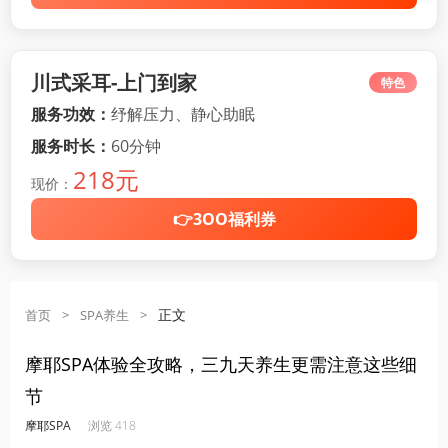
川式采耳-上门到家
特色
服务功效：
纾解压力、静心助眠
服务时长：
60分钟
218元
现价：
👉3OO福利券
正文
首页
>
SPA养生
>
摩耶SPA体验全攻略，三九天养生更需注意这些细
节
·
·
·
·
摩耶SPA
浏览 418