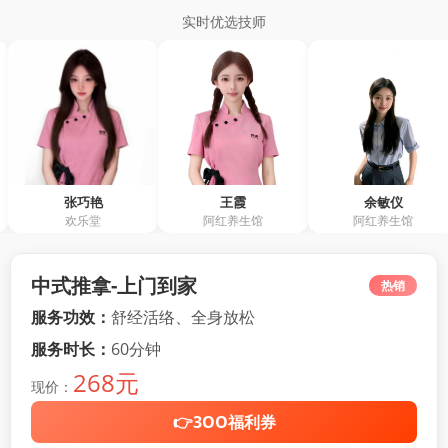
实时优选技师
张巧艳
王霞
余敏仪
欢乐堂
阿红养生馆
阿红养生馆
中式推拿-上门到家
热销
服务功效：
舒经活络、全身放松
服务时长：
60分钟
268元
现价：
👉3OO福利券