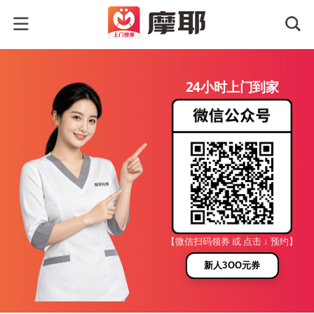
24小时上门到家
【微信扫码领券 或 点击 ↓ 预约】
新人3OO元券