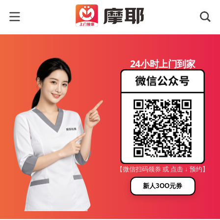
24小时上门到家
【微信扫码领券 或 点击 ↓ 预约】
新人3OO元券