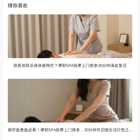
猜你喜欢
熬夜加班后身体被掏空？摩耶SPA按摩上门推拿30分钟满血复活
都市疲惫族必看！摩耶SPA按摩上门推拿，30分钟开启慢生活疗愈之旅