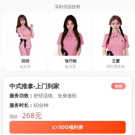
实时优选技师
玥玥
张巧艳
王霞
欢乐堂
欢乐堂
阿红养生馆
中式推拿-上门到家
热销
服务功效：
舒经活络、全身放松
服务时长：
60分钟
268元
现价：
👉3OO福利券