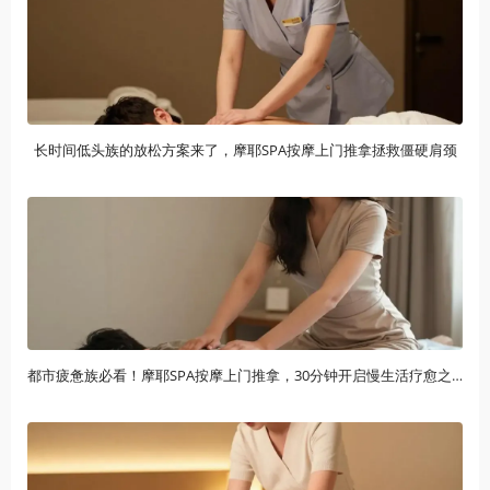
长时间低头族的放松方案来了，摩耶SPA按摩上门推拿拯救僵硬肩颈
都市疲惫族必看！摩耶SPA按摩上门推拿，30分钟开启慢生活疗愈之旅