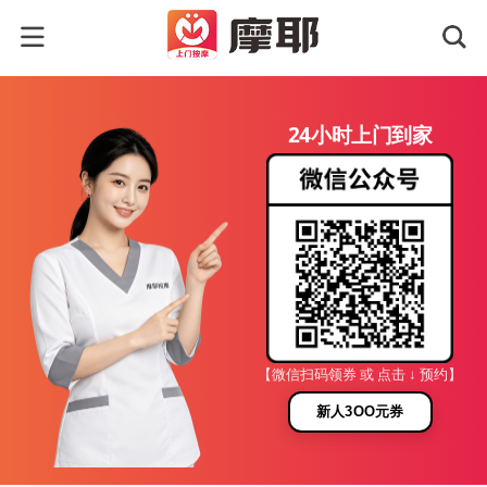
24小时上门到家
【微信扫码领券 或 点击 ↓ 预约】
新人3OO元券