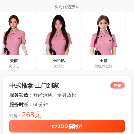
实时优选技师
张巧艳
王霞
余敏仪
欢乐堂
阿红养生馆
阿红养生
中式推拿-上门到家
热销
服务功效：
舒经活络、全身放松
服务时长：
60分钟
268元
现价：
👉3OO福利券