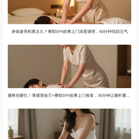
身体疲劳积累太久？摩耶SPA按摩上门深度调理，60分钟找回元气
腰疼别硬扛！掌揉肾俞穴+摩耶SPA按摩上门推拿，30分钟让腰杆重获新生