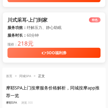
川式采耳-上门到家
特色
服务功效：
纾解压力、静心助眠
服务时长：
60分钟
218元
现价：
👉3OO福利券
正文
首页
>
同城SPA
>
摩耶SPA上门按摩服务价格解析，同城按摩app推
荐一览
·
·
·
·
摩耶SPA
浏览 300