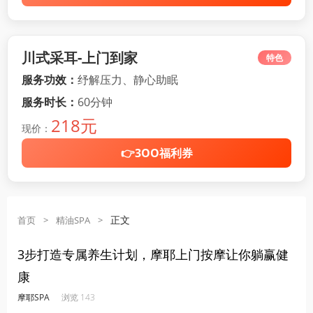
川式采耳-上门到家
特色
服务功效：
纾解压力、静心助眠
服务时长：
60分钟
218元
现价：
👉3OO福利券
正文
首页
>
精油SPA
>
3步打造专属养生计划，摩耶上门按摩让你躺赢健
康
·
·
·
·
摩耶SPA
浏览 143