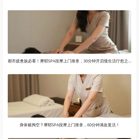
都市疲惫族必看！摩耶SPA按摩上门推拿，30分钟开启慢生活疗愈之旅
身体被掏空？摩耶SPA按摩上门推拿，60分钟满血复活！