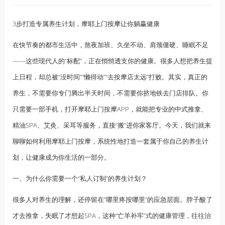
3步打造专属养生计划，摩耶
上门按摩
让你躺赢健康
在快节奏的都市生活中，熬夜加班、久坐不动、肩颈僵硬、睡眠不足
——这些现代人的“标配”，正在悄悄透支你的健康。很多人想把养生提
上日程，却总被“没时间”“懒得动”“去按摩店太远”打败。其实，真正的
养生，不需要你专门腾出半天时间，不需要你挤地铁去门店排队。你
只需要一部手机，打开摩耶上门按摩APP，就能把专业的
中式推拿
、
精油SPA、艾灸、采耳等服务，直接“搬”进你家客厅。今天，我们就来
聊聊如何利用摩耶上门按摩，系统性地打造一套属于你自己的养生计
划，让健康成为你生活的一部分。
一、为什么你需要一个“私人订制”的
养生
计划？
很多人对养生的理解，还停留在“哪里疼按哪里”的应急层面。脖子酸了
才去推拿，
失眠
了才想起SPA，这种“亡羊补牢”式的健康管理，往往治