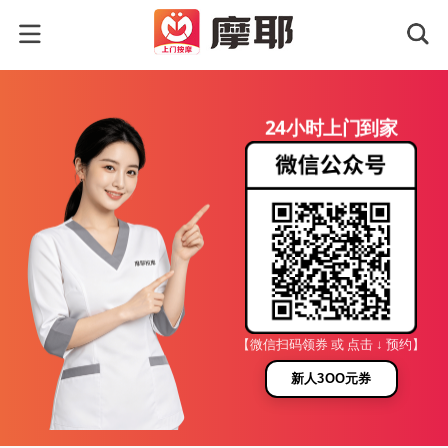
24小时上门到家
【微信扫码领券 或 点击 ↓ 预约】
新人3OO元券