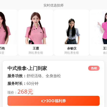
实时优选技师
王霞
余敏仪
王习春
阿红养生馆
阿红养生馆
欢乐堂
中式推拿-上门到家
热销
服务功效：
舒经活络、全身放松
服务时长：
60分钟
268元
现价：
👉3OO福利券