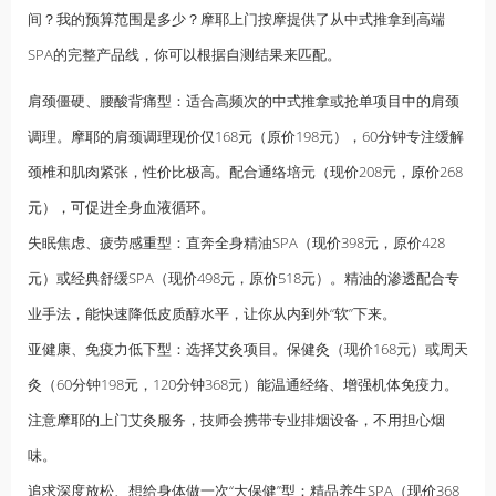
间？我的预算范围是多少？摩耶上门按摩提供了从中式推拿到高端
SPA的完整产品线，你可以根据自测结果来匹配。
肩颈僵硬、腰酸背痛型：适合高频次的中式推拿或抢单项目中的肩颈
调理。摩耶的肩颈调理现价仅168元（原价198元），60分钟专注缓解
颈椎和肌肉紧张，性价比极高。配合通络培元（现价208元，原价268
元），可促进全身血液循环。
失眠焦虑、疲劳感重型：直奔全身精油SPA（现价398元，原价428
元）或经典舒缓SPA（现价498元，原价518元）。精油的渗透配合专
业手法，能快速降低皮质醇水平，让你从内到外“软”下来。
亚健康、免疫力低下型：选择艾灸项目。保健灸（现价168元）或周天
灸（60分钟198元，120分钟368元）能温通经络、增强机体免疫力。
注意摩耶的上门艾灸服务，技师会携带专业排烟设备，不用担心烟
味。
追求深度放松、想给身体做一次“大保健”型：精品养生SPA（现价368