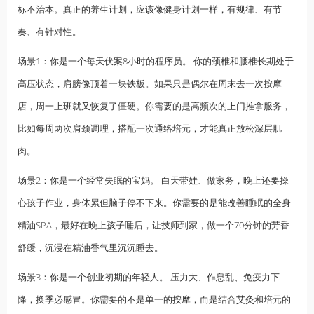
标不治本。真正的养生计划，应该像健身计划一样，有规律、有节
奏、有针对性。
场景1：你是一个每天伏案8小时的程序员。 你的颈椎和腰椎长期处于
高压状态，肩膀像顶着一块铁板。如果只是偶尔在周末去一次按摩
店，周一上班就又恢复了僵硬。你需要的是高频次的
上门推拿
服务，
比如每周两次肩颈调理，搭配一次通络培元，才能真正放松深层肌
肉。
场景2：你是一个经常失眠的宝妈。 白天带娃、做家务，晚上还要操
心孩子作业，身体累但脑子停不下来。你需要的是能改善睡眠的全身
精油
SPA，最好在晚上孩子睡后，让技师到家，做一个70分钟的芳香
舒缓，沉浸在精油香气里沉沉睡去。
场景3：你是一个创业初期的年轻人。 压力大、作息乱、免疫力下
降，换季必感冒。你需要的不是单一的
按摩
，而是结合艾灸和培元的