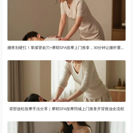
腰疼别硬扛！掌揉肾俞穴+摩耶SPA按摩上门推拿，30分钟让腰杆重获新生
背部放松按摩手法分享｜摩耶SPA按摩同城上门推拿开背推油全流程