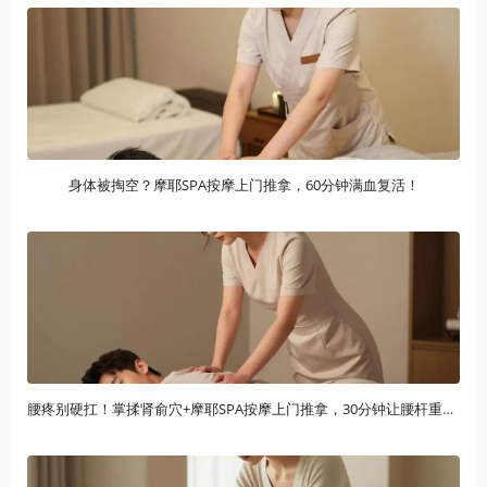
身体被掏空？摩耶SPA按摩上门推拿，60分钟满血复活！
腰疼别硬扛！掌揉肾俞穴+摩耶SPA按摩上门推拿，30分钟让腰杆重获新生