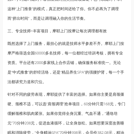
这种“上门推拿”的模式，真正把时间还给了你。你不必再为了调理
而“挤出时间”，而是让调理融入你的生活节奏。
三、专业技师+丰富项目，摩耶上门按摩让每次调理都有效
既然选择了上门服务，最担心的就是技师水平参差不齐。摩耶上门按
摩严格筛选全国60000多名技师，每一位都经过培训考核，拥有专业
资质。平台还有2000多家线上合作店铺，确保服务标准统一。无论
是“
中式推拿
”的舒经活络，还是“精品养生SPA”的强腰护肾，每一个手
法都讲究力道和穴位。
针对不同的疲劳表现，摩耶提供了丰富的选择。如果你主要是肩颈僵
硬、颈椎不适，可以选“肩颈调理”抢单项目，60分钟只需168元，专门
缓解颈椎和肌肉紧张。如果你觉得全身沉重、气血不通，“通络培
元”70分钟208元，促进血液循环，让全身放松。如果想要深度改善睡
眠和消除疲劳，“全身
精油
SPA”70分钟398元，会员价382.08元，精油