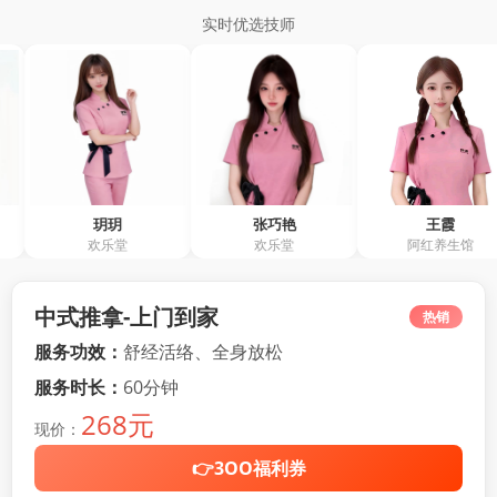
实时优选技师
玥玥
张巧艳
王霞
欢乐堂
欢乐堂
阿红养生馆
中式推拿-上门到家
热销
服务功效：
舒经活络、全身放松
服务时长：
60分钟
268元
现价：
👉3OO福利券