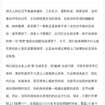
现代人的生活节奏越来越快，工作压力、通勤奔波、熬夜加班，这些
看似寻常的日常，正在悄悄透支你的身体。你是否经常感到腰酸背
痛、精神萎靡，甚至睡了一整夜还是疲惫不堪？这些信号都在告诉
你：疲劳累积了。很多人习惯硬扛，以为扛过去就没事，殊不知身体
的每一次“报警”都是在提醒你该调理了。今天，我们就来聊聊为什么疲
劳累积的人更应该重视调理，以及如何通过摩耶
上门按摩
轻松实现专
业恢复。
我们身边太多人把“累”当成常态，把“酸痛”当成习惯。可医学研究早已
表明，累积性疲劳不只是让人困倦那么简单，它会降低免疫力、扰乱
内分泌、加速衰老，甚至诱发心脑血管疾病。当疲劳从短暂的疲惫变
成长期的慢性状态，你的身体就像一根越拉越紧的皮筋，迟早会断
裂。所以，别等到身体发出更强烈的抗议才行动。现在，只要打开摩
耶上门
按摩
APP，全国超过60000名专业技师随时待命，覆盖285多个