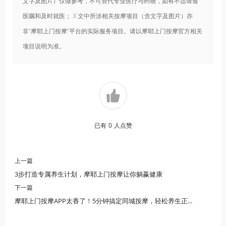
文字及图片）仅做参考，不可替代专业医疗与药物，如有不适请遵
医嘱和及时就医； 3.文中所涉相关按摩项目（含文字及图片）亦
非“摩耶上门按摩”平台的实际服务项目。请以摩耶上门按摩官方相关
项目说明为准。
已有
0
人点赞
上一篇
3步打造专属养生计划，摩耶上门按摩让你躺赢健康
下一篇
摩耶上门按摩APP太香了！5分钟搞定同城按摩，轻松养生正流行