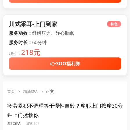
川式采耳-上门到家
特色
服务功效：
纾解压力、静心助眠
服务时长：
60分钟
218元
现价：
👉3OO福利券
正文
首页
>
精油SPA
>
疲劳累积不调理等于慢性自毁？摩耶上门按摩30分
钟上门拯救你
·
·
·
·
摩耶SPA
浏览 167