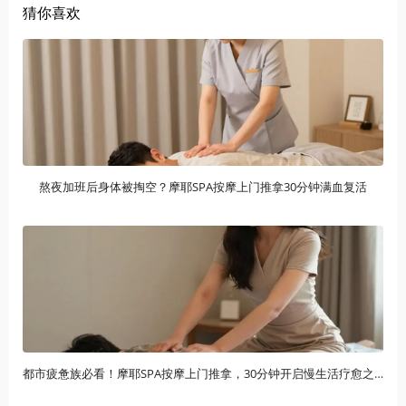
猜你喜欢
熬夜加班后身体被掏空？摩耶SPA按摩上门推拿30分钟满血复活
都市疲惫族必看！摩耶SPA按摩上门推拿，30分钟开启慢生活疗愈之旅