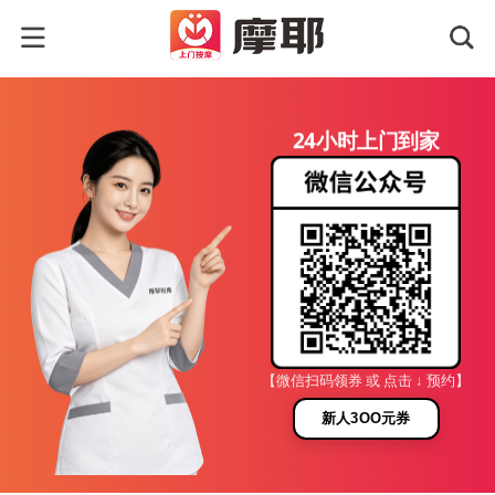
24小时上门到家
【微信扫码领券 或 点击 ↓ 预约】
新人3OO元券