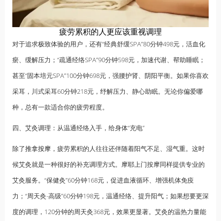
疲劳累积的人更应该重视调理
对于追求极致体验的用户，还有“经典舒缓SPA”80分钟498元，活血化
瘀、缓解压力；“疏通经络SPA”90分钟598元，加速代谢、帮助睡眠；
甚至“固本培元SPA”100分钟698元，强腰护肾、阴阳平衡。如果你喜欢
采耳，川式采耳60分钟218元，纾解压力、静心助眠。无论你偏爱哪
种，总有一款适合你的疲劳程度。
四、艾灸调理：从温通经络入手，给身体“充电”
除了
推拿按摩
，疲劳累积的人往往还伴随着阳气不足、湿气重。这时
候艾灸就是一种很好的补充调理方式。摩耶上门按摩同样提供专业的
艾灸服务。“保健灸”60分钟168元，促进血液循环、增强机体免疫
力；“周天灸-高级”60分钟198元，温通经络、提升阳气；如果想要更深
度的调理，120分钟的周天灸368元，效果更显著。艾灸的温热力量能