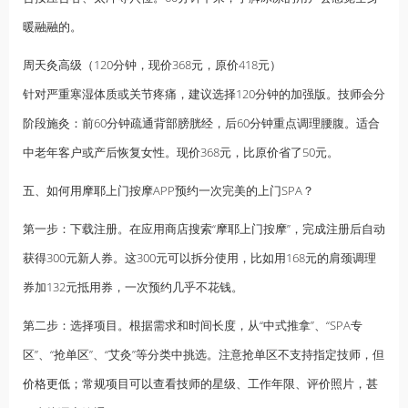
暖融融的。
周天灸高级（120分钟，现价368元，原价418元）
针对严重寒湿体质或关节疼痛，建议选择120分钟的加强版。技师会分
阶段施灸：前60分钟疏通背部膀胱经，后60分钟重点调理腰腹。适合
中老年客户或产后恢复女性。现价368元，比原价省了50元。
五、如何用摩耶上门按摩APP预约一次完美的上门SPA？
第一步：下载注册。在应用商店搜索“摩耶上门按摩”，完成注册后自动
获得300元新人券。这300元可以拆分使用，比如用168元的肩颈调理
券加132元抵用券，一次预约几乎不花钱。
第二步：选择项目。根据需求和时间长度，从“中式推拿”、“SPA专
区”、“抢单区”、“艾灸”等分类中挑选。注意抢单区不支持指定技师，但
价格更低；常规项目可以查看技师的星级、工作年限、评价照片，甚