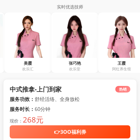
实时优选技师
美霞
张巧艳
王霞
欢乐汇
欢乐堂
阿红养生馆
阿
中式推拿-上门到家
热销
服务功效：
舒经活络、全身放松
服务时长：
60分钟
268元
现价：
👉3OO福利券