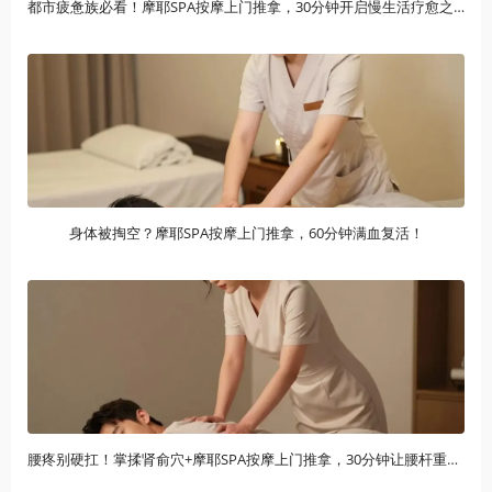
都市疲惫族必看！摩耶SPA按摩上门推拿，30分钟开启慢生活疗愈之旅
身体被掏空？摩耶SPA按摩上门推拿，60分钟满血复活！
腰疼别硬扛！掌揉肾俞穴+摩耶SPA按摩上门推拿，30分钟让腰杆重获新生