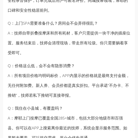
全程录音保护，订单完成后用户可匿名评价。
同城按摩
领域，摩耶的
口碑和安全性稳居前列。
Q：上门SPA需要准备什么？房间会不会弄得很乱？
A：技师自带折叠按摩床和所有耗材，客户只需提供一块干净的插座位
置。服务结束后，技师会清理现场，带走所有垃圾。你只需要躺着享
受即可。
Q：价格这么低，会不会有隐形消费？
A：所有项目价格均明码标价，APP内显示的价格就是最终支付金额，
无任何附加费。新人券、会员价都是真实折扣。平台承诺“不办卡、不
推销”，技师若私下推销可直接举报。
Q：我住在小县城，有覆盖吗？
A：摩耶上门按摩已覆盖全国285+城市，包括大部分地级市和百强
县。你可以在APP上搜索离你最近的技师，系统会显示服务范围。如
果暂未覆盖，可以提交需求，平台会优先开通。