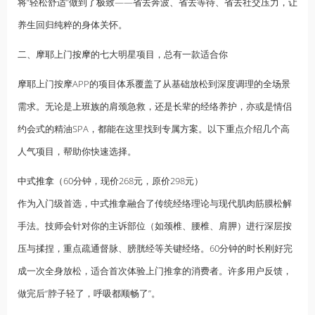
将“轻松舒适”做到了极致——省去奔波、省去等待、省去社交压力，让
养生回归纯粹的身体关怀。
二、摩耶上门
按摩
的七大明星项目，总有一款适合你
摩耶上门按摩APP的项目体系覆盖了从基础放松到深度调理的全场景
需求。无论是
上班族
的肩颈急救，还是长辈的经络养护，亦或是情侣
约会式的精油SPA，都能在这里找到专属方案。以下重点介绍几个高
人气项目，帮助你快速选择。
中式推拿
（60分钟，现价268元，原价298元）
作为入门级首选，中式推拿融合了传统经络理论与现代肌肉筋膜松解
手法。技师会针对你的主诉部位（如颈椎、腰椎、肩胛）进行深层按
压与揉捏，重点疏通督脉、膀胱经等关键经络。60分钟的时长刚好完
成一次全身放松，适合首次体验上门推拿的消费者。许多用户反馈，
做完后“脖子轻了，呼吸都顺畅了”。