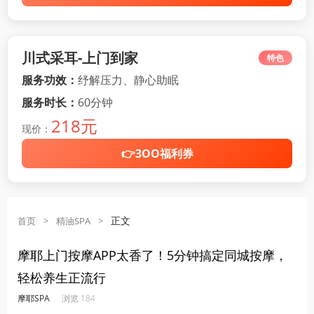
川式采耳-上门到家
特色
服务功效：
纾解压力、静心助眠
服务时长：
60分钟
218元
现价：
👉3OO福利券
正文
首页
>
精油SPA
>
摩耶上门按摩APP太香了！5分钟搞定同城按摩，
轻松养生正流行
·
·
·
·
摩耶SPA
浏览 184