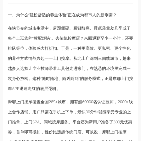
一、为什么“轻松舒适的
养生
体验”正在成为都市人的新刚需？
在快节奏的城市生活中，肩颈僵硬、腰背酸痛、睡眠质量差几乎成了
每个上班族的“标配烦恼”。去传统按摩店？来回通勤至少一小时，还要
排队等位，体验感大打折扣。于是，一种更高效、更私密、更个性化
的养生方式悄然兴起——
上门按摩
。从北上广深到三四线城市，越来
越多人选择让专业技师带着工具包走进家门，在熟悉的环境里完成一
次身心放松。这种“随时随地、随叫随到”的服务模式，正是摩耶上门按
摩APP迅速走红的底层逻辑。
摩耶上门按摩覆盖全国285+城市，拥有超60000名认证技师，2000+线
上合作店铺。用户只需在手机上下单，最快30分钟就能享受专业的
上
门推拿
、上门SPA、同城按摩服务。平台还为新用户准备了300元优惠
券，首单即可抵扣，性价比远超传统门店。可以说，摩耶上门按摩