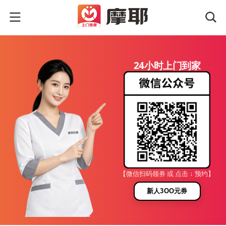
24小时上门到家
【微信扫码领券 或 点击 ↓ 预约】
新人3OO元券