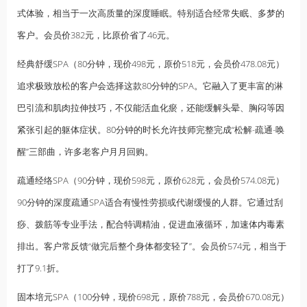
式体验，相当于一次高质量的深度睡眠。特别适合经常
失眠
、多梦的
客户。会员价382元，比原价省了46元。
经典舒缓SPA（80分钟，现价498元，原价518元，会员价478.08元）
追求极致放松的客户会选择这款80分钟的SPA。它融入了更丰富的淋
巴引流和肌肉拉伸技巧，不仅能活血化瘀，还能缓解头晕、胸闷等因
紧张引起的躯体症状。80分钟的时长允许技师完整完成“松解-疏通-唤
醒”三部曲，许多老客户月月回购。
疏通经络SPA（90分钟，现价598元，原价628元，会员价574.08元）
90分钟的深度疏通SPA适合有慢性劳损或代谢缓慢的人群。它通过刮
痧、拨筋等专业手法，配合特调精油，促进血液循环，加速体内毒素
排出。客户常反馈“做完后整个身体都变轻了”。会员价574元，相当于
打了9.1折。
固本培元SPA（100分钟，现价698元，原价788元，会员价670.08元）