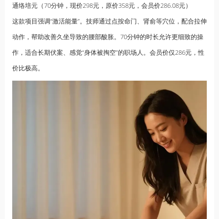
通络培元（70分钟，现价298元，原价358元，会员价286.08元）
这款项目强调“激活能量”。技师通过点按命门、肾俞等穴位，配合拉伸
动作，帮助改善久坐导致的腰部酸胀。70分钟的时长允许更细致的操
作，适合长期伏案、感觉“身体被掏空”的职场人。会员价仅286元，性
价比极高。