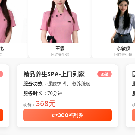
王霞
余敏仪
阿红养生馆
阿红养生馆
精品养生SPA-上门到家
热销
服务功效：
强腰护肾、滋养脏腑
服务时长：
70分钟
368元
现价：
👉3OO福利券