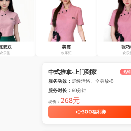
美霞
张巧艳
欢乐汇
欢乐堂
中式推拿-上门到家
热销
服务功效：
舒经活络、全身放松
服务时长：
60分钟
268元
现价：
👉3OO福利券