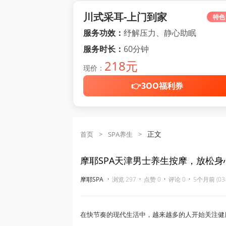
川式采耳-上门到家
特色
服务功效：
纾解压力、静心助眠
服务时长：
60分钟
218元
现价：
👉3OO福利券
正文
首页
>
SPA养生
>
摩耶SPA天津男士养生按摩，放松
·
·
·
·
摩耶SPA
浏览 297
点赞 0
评论 0
5个月前 (03-
在快节奏的现代生活中，越来越多的人开始关注健