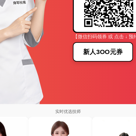
【微信扫码领券 或 点击 ↓ 预
新人3OO元券
实时优选技师