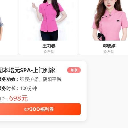
王习春
邓晓婷
刘
欢乐堂
欢乐堂
欢
固本培元SPA-上门到家
尊享
服务功效：
强腰护肾、阴阳平衡
服务时长：
100分钟
698元
现价：
👉3OO福利券